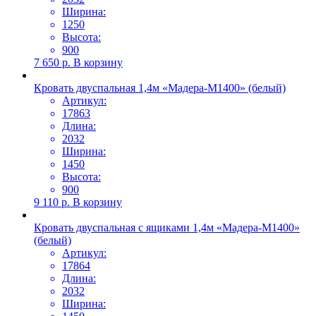
Ширина:
1250
Высота:
900
7 650
р.
В корзину
Кровать двуспальная 1,4м «Мадера-М1400» (белый)
Артикул:
17863
Длина:
2032
Ширина:
1450
Высота:
900
9 110
р.
В корзину
Кровать двуспальная с ящиками 1,4м «Мадера-М1400»
(белый)
Артикул:
17864
Длина:
2032
Ширина: