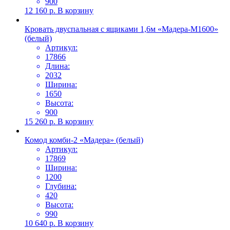
900
12 160
р.
В корзину
Кровать двуспальная с ящиками 1,6м «Мадера-М1600»
(белый)
Артикул:
17866
Длина:
2032
Ширина:
1650
Высота:
900
15 260
р.
В корзину
Комод комби-2 «Мадера» (белый)
Артикул:
17869
Ширина:
1200
Глубина:
420
Высота:
990
10 640
р.
В корзину