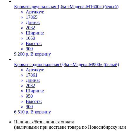
Кровать двуспальная 1,6м «Мадера-М1600» (белый)
Артикул:
17865
Длина:
2032
Ширина:
1650
Высота:
900
9 200
р.
В корзину
Кровать односпальная 0,9м «Мадера-М900» (белый)
Артикул:
17861
Длина:
2032
Ширина:
950
Высота:
900
6 510
р.
В корзину
Наличная/безналичная оплата
(наличными при доставке товара по Новосибирску или