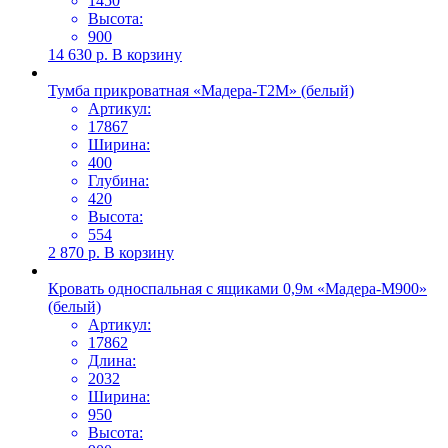
1450
Высота:
900
14 630
р.
В корзину
Тумба прикроватная «Мадера-Т2М» (белый)
Артикул:
17867
Ширина:
400
Глубина:
420
Высота:
554
2 870
р.
В корзину
Кровать односпальная с ящиками 0,9м «Мадера-М900»
(белый)
Артикул:
17862
Длина:
2032
Ширина:
950
Высота: