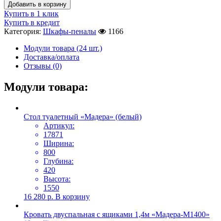
Добавить в корзину
Купить в 1 клик
Купить в кредит
Категория:
Шкафы-пеналы
1166
Модули товара (24 шт.)
Доставка/оплата
Отзывы (0)
Модули товара:
Стол туалетный «Мадера» (белый)
Артикул:
17871
Ширина:
800
Глубина:
420
Высота:
1550
16 280
р.
В корзину
Кровать двуспальная с ящиками 1,4м «Мадера-М1400»