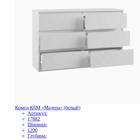
Комод К6М «Мадера» (белый)
Артикул:
17882
Ширина:
1200
Глубина: