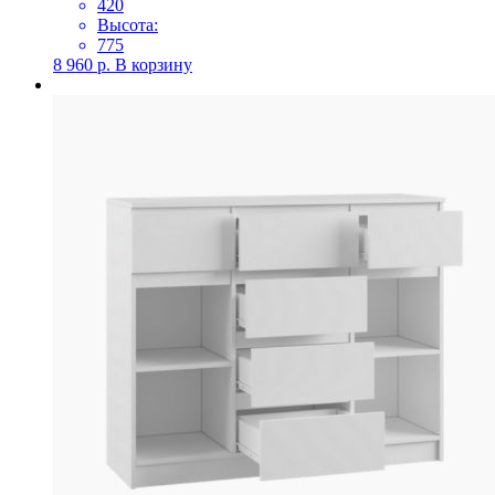
420
Высота:
775
8 960
р.
В корзину