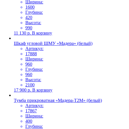
Ширина:
1600
Глубина:
420
Высота:
990
11 130
р.
В корзину
Шкаф угловой ШМУ «Мадера» (белый)
Артикул:
17888
Ширина:
960
Глубина:
960
Высота:
2100
17 900
р.
В корзину
Тумба прикроватная «Мадера-Т2М» (белый)
Артикул:
17867
Ширина:
400
Глубина: