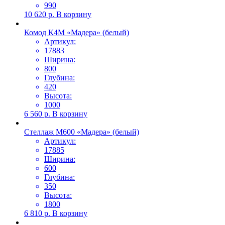
990
10 620
р.
В корзину
Комод К4М «Мадера» (белый)
Артикул:
17883
Ширина:
800
Глубина:
420
Высота:
1000
6 560
р.
В корзину
Стеллаж М600 «Мадера» (белый)
Артикул:
17885
Ширина:
600
Глубина:
350
Высота:
1800
6 810
р.
В корзину