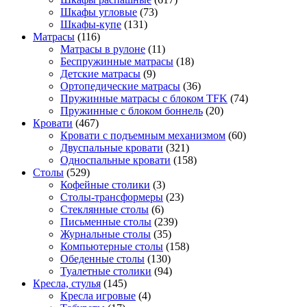
Шкафы угловые
(73)
Шкафы-купе
(131)
Матрасы
(116)
Матрасы в рулоне
(11)
Беспружинные матрасы
(18)
Детские матрасы
(9)
Ортопедические матрасы
(36)
Пружинные матрасы с блоком TFK
(74)
Пружинные с блоком боннель
(20)
Кровати
(467)
Кровати с подъемным механизмом
(60)
Двуспальные кровати
(321)
Односпальные кровати
(158)
Столы
(529)
Кофейные столики
(3)
Столы-трансформеры
(23)
Стеклянные столы
(6)
Письменные столы
(239)
Журнальные столы
(35)
Компьютерные столы
(158)
Обеденные столы
(130)
Туалетные столики
(94)
Кресла, стулья
(145)
Кресла игровые
(4)