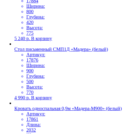
17884
Ширина:
800
Глубина:
420
Высота:
775
5 240
р.
В корзину
Стол письменный СМП1Д «Мадера» (белый)
Артикул:
17876
Ширина:
900
Глубина:
500
Высота:
770
4 990
р.
В корзину
Кровать односпальная 0,9м «Мадера-М900» (белый)
Артикул:
17861
Длина:
2032