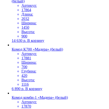
(белый)
Артикул:
17864
Длина:
2032
Ширина:
1450
Высота:
900
14 630
р.
В корзину
Комод К700 «Мадера» (белый)
Артикул:
17881
Ширина:
700
Глубина:
420
Высота:
1116
6 890
р.
В корзину
Комод комби-1 «Мадера» (белый)
Артикул:
17870