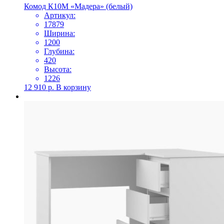
Комод К10М «Мадера» (белый)
Артикул:
17879
Ширина:
1200
Глубина:
420
Высота:
1226
12 910
р.
В корзину