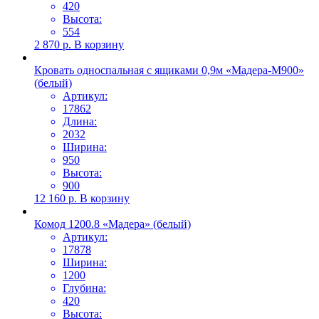
420
Высота:
554
2 870
р.
В корзину
Кровать односпальная с ящиками 0,9м «Мадера-М900»
(белый)
Артикул:
17862
Длина:
2032
Ширина:
950
Высота:
900
12 160
р.
В корзину
Комод 1200.8 «Мадера» (белый)
Артикул:
17878
Ширина:
1200
Глубина:
420
Высота: