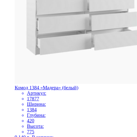
Комод 1384 «Мадера» (белый)
Артикул:
17877
Ширина:
1384
Глубина:
420
Высота:
775