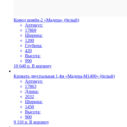
Комод комби-2 «Мадера» (белый)
Артикул:
17869
Ширина:
1200
Глубина:
420
Высота:
990
10 640
р.
В корзину
Кровать двуспальная 1,4м «Мадера-М1400» (белый)
Артикул:
17863
Длина:
2032
Ширина:
1450
Высота:
900
9 110
р.
В корзину