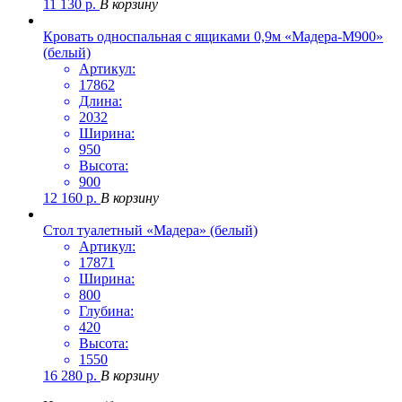
11 130
р.
В корзину
Кровать односпальная с ящиками 0,9м «Мадера-М900»
(белый)
Артикул:
17862
Длина:
2032
Ширина:
950
Высота:
900
12 160
р.
В корзину
Стол туалетный «Мадера» (белый)
Артикул:
17871
Ширина:
800
Глубина:
420
Высота:
1550
16 280
р.
В корзину