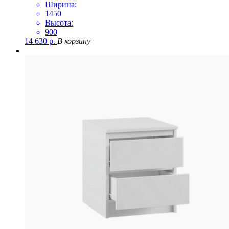
Ширина:
1450
Высота:
900
14 630
р.
В корзину