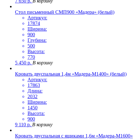
7 650
р.
В корзину
Стол письменный СМП900 «Мадера» (белый)
Артикул:
17874
Ширина:
900
Глубина:
500
Высота:
770
5 450
р.
В корзину
Кровать двуспальная 1,4м «Мадера-М1400» (белый)
Артикул:
17863
Длина:
2032
Ширина:
1450
Высота:
900
9 110
р.
В корзину
Кровать двуспальная с ящиками 1,6м «Мадера-М1600»