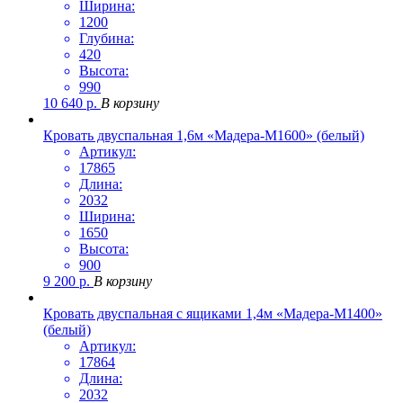
Ширина:
1200
Глубина:
420
Высота:
990
10 640
р.
В корзину
Кровать двуспальная 1,6м «Мадера-М1600» (белый)
Артикул:
17865
Длина:
2032
Ширина:
1650
Высота:
900
9 200
р.
В корзину
Кровать двуспальная с ящиками 1,4м «Мадера-М1400»
(белый)
Артикул:
17864
Длина:
2032