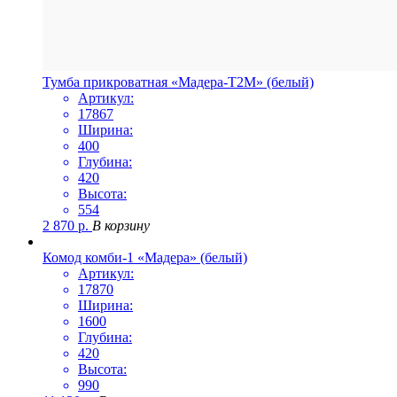
Тумба прикроватная «Мадера-Т2М» (белый)
Артикул:
17867
Ширина:
400
Глубина:
420
Высота:
554
2 870
р.
В корзину
Комод комби-1 «Мадера» (белый)
Артикул:
17870
Ширина:
1600
Глубина:
420
Высота:
990