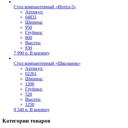
Стол компьютерный «Интел-5»
Артикул:
04831
Ширина:
950
Глубина:
800
Высота:
830
7 990
р.
В корзину
Стол компьютерный «Школьник»
Артикул:
02261
Ширина:
1200
Глубина:
520
Высота:
1250
9 340
р.
В корзину
Категории товаров