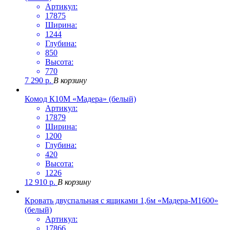
Артикул:
17875
Ширина:
1244
Глубина:
850
Высота:
770
7 290
р.
В корзину
Комод К10М «Мадера» (белый)
Артикул:
17879
Ширина:
1200
Глубина:
420
Высота:
1226
12 910
р.
В корзину
Кровать двуспальная с ящиками 1,6м «Мадера-М1600»
(белый)
Артикул:
17866