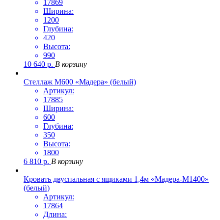
17869
Ширина:
1200
Глубина:
420
Высота:
990
10 640
р.
В корзину
Стеллаж М600 «Мадера» (белый)
Артикул:
17885
Ширина:
600
Глубина:
350
Высота:
1800
6 810
р.
В корзину
Кровать двуспальная с ящиками 1,4м «Мадера-М1400»
(белый)
Артикул:
17864
Длина: