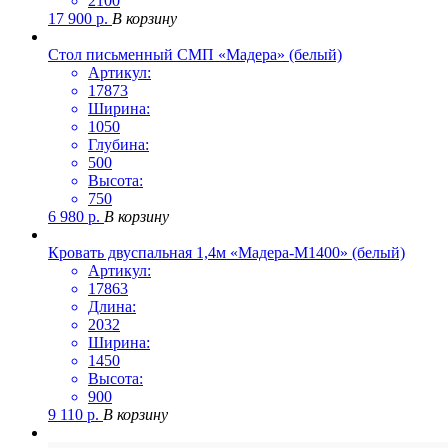
2100
17 900
р.
В корзину
Стол письменный СМП «Мадера» (белый)
Артикул:
17873
Ширина:
1050
Глубина:
500
Высота:
750
6 980
р.
В корзину
Кровать двуспальная 1,4м «Мадера-М1400» (белый)
Артикул:
17863
Длина:
2032
Ширина:
1450
Высота:
900
9 110
р.
В корзину