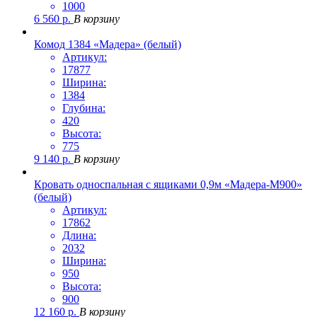
1000
6 560
р.
В корзину
Комод 1384 «Мадера» (белый)
Артикул:
17877
Ширина:
1384
Глубина:
420
Высота:
775
9 140
р.
В корзину
Кровать односпальная с ящиками 0,9м «Мадера-М900»
(белый)
Артикул:
17862
Длина:
2032
Ширина:
950
Высота:
900
12 160
р.
В корзину