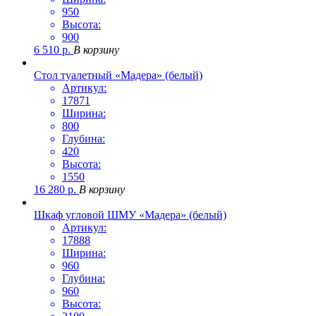
950
Высота:
900
6 510
р.
В корзину
Стол туалетный «Мадера» (белый)
Артикул:
17871
Ширина:
800
Глубина:
420
Высота:
1550
16 280
р.
В корзину
Шкаф угловой ШМУ «Мадера» (белый)
Артикул:
17888
Ширина:
960
Глубина:
960
Высота: