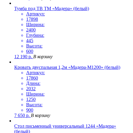
Тумба под ТВ ТМ «Мадера» (белый)
Артикул:
17898
Ширина:
2400
Глубина:
445
Высота:
600
12 190
р.
В корзину
Кровать двуспальная 1,2м «Мадера-М1200» (белый)
Артикул:
17860
Длина:
2032
Ширина:
1250
Высота:
900
7 650
р.
В корзину
Стол письменный универсальный 1244 «Мадера»
(белый)