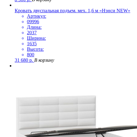
Кровать двуспальная подъем. мех. 1,6 м «Нэнси NEW»
Артикул:
09996
Длина:
2037
Ширина:
1635
Высота:
800
31 680
р.
В корзину