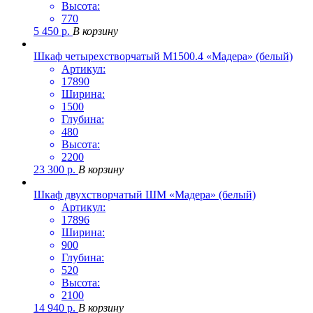
Высота:
770
5 450
р.
В корзину
Шкаф четырехстворчатый М1500.4 «Мадера» (белый)
Артикул:
17890
Ширина:
1500
Глубина:
480
Высота:
2200
23 300
р.
В корзину
Шкаф двухстворчатый ШМ «Мадера» (белый)
Артикул:
17896
Ширина:
900
Глубина:
520
Высота:
2100
14 940
р.
В корзину