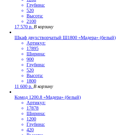
Глубина:
520
Высота:
2100
17 570
р.
В корзину
Шкаф двухстворчатый Ш1800 «Мадера» (белый)
Артикул:
17895
Ширина:
900
Глубина:
520
Высота:
1800
11 600
р.
В корзину
Комод 1200.8 «Мадера» (белый)
Артикул:
17878
Ширина:
1200
Глубина:
420