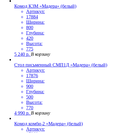
Комод К3М «Мадера» (белый)
Артикул:
17884
Ширина:
800
Глубина:
420
Высота:
775
5 240
р.
В корзину
Стол письменный СМП1Д «Мадера» (белый)
Артикул:
17876
Ширина:
900
Глубина:
500
Высота:
770
4 990
р.
В корзину
Комод комби-2 «Мадера» (белый)
Артикул: