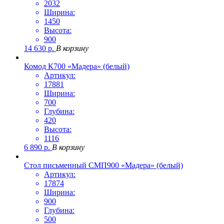
2032
Ширина:
1450
Высота:
900
14 630
р.
В корзину
Комод К700 «Мадера» (белый)
Артикул:
17881
Ширина:
700
Глубина:
420
Высота:
1116
6 890
р.
В корзину
Стол письменный СМП900 «Мадера» (белый)
Артикул:
17874
Ширина:
900
Глубина:
500