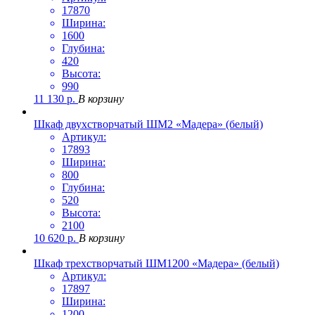
17870
Ширина:
1600
Глубина:
420
Высота:
990
11 130
р.
В корзину
Шкаф двухстворчатый ШМ2 «Мадера» (белый)
Артикул:
17893
Ширина:
800
Глубина:
520
Высота:
2100
10 620
р.
В корзину
Шкаф трехстворчатый ШМ1200 «Мадера» (белый)
Артикул:
17897
Ширина:
1200