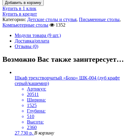
Добавить в корзину
Купить в 1 клик
Купить в кредит
Категории:
Детские столы и стулья
,
Письменные столы
,
Компьютерные столы
1352
Модули товара (9 шт.)
Доставка/оплата
Отзывы (0)
Возможно Вас также заинтересует…
Шкаф трехстворчатый «Бохо» ШК-004 (дуб крафт
серый/кашемир)
Артикул:
20511
Ширина:
1525
Глубина:
510
Высота:
2360
27 730
р.
В корзину