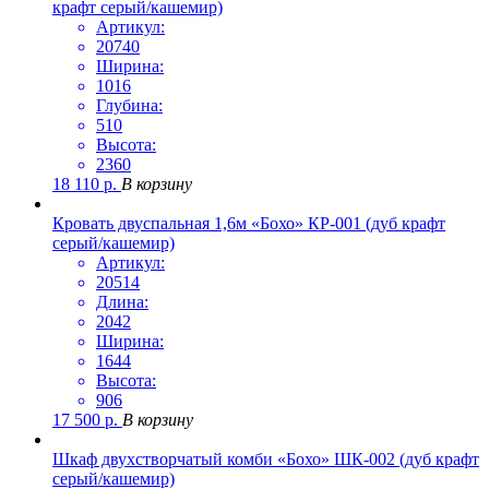
крафт серый/кашемир)
Артикул:
20740
Ширина:
1016
Глубина:
510
Высота:
2360
18 110
р.
В корзину
Кровать двуспальная 1,6м «Бохо» КР-001 (дуб крафт
серый/кашемир)
Артикул:
20514
Длина:
2042
Ширина:
1644
Высота:
906
17 500
р.
В корзину
Шкаф двухстворчатый комби «Бохо» ШК-002 (дуб крафт
серый/кашемир)