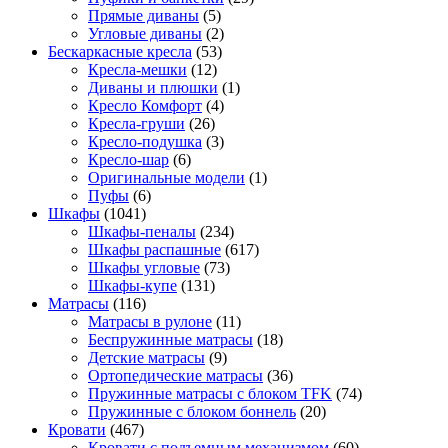
Прямые диваны
(5)
Угловые диваны
(2)
Бескаркасные кресла
(53)
Кресла-мешки
(12)
Диваны и плюшки
(1)
Кресло Комфорт
(4)
Кресла-груши
(26)
Кресло-подушка
(3)
Кресло-шар
(6)
Оригинальные модели
(1)
Пуфы
(6)
Шкафы
(1041)
Шкафы-пеналы
(234)
Шкафы распашные
(617)
Шкафы угловые
(73)
Шкафы-купе
(131)
Матрасы
(116)
Матрасы в рулоне
(11)
Беспружинные матрасы
(18)
Детские матрасы
(9)
Ортопедические матрасы
(36)
Пружинные матрасы с блоком TFK
(74)
Пружинные с блоком боннель
(20)
Кровати
(467)
Кровати с подъемным механизмом
(60)