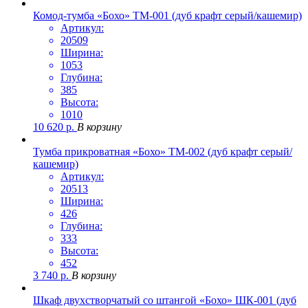
Комод-тумба «Бохо» ТМ-001 (дуб крафт серый/кашемир)
Артикул:
20509
Ширина:
1053
Глубина:
385
Высота:
1010
10 620
р.
В корзину
Тумба прикроватная «Бохо» ТМ-002 (дуб крафт серый/
кашемир)
Артикул:
20513
Ширина:
426
Глубина:
333
Высота:
452
3 740
р.
В корзину
Шкаф двухстворчатый со штангой «Бохо» ШК-001 (дуб