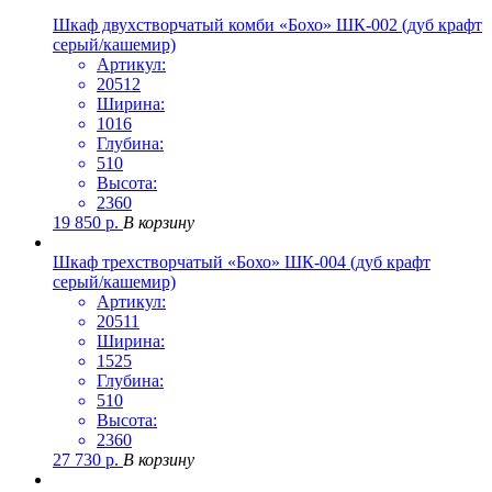
Шкаф двухстворчатый комби «Бохо» ШК-002 (дуб крафт
серый/кашемир)
Артикул:
20512
Ширина:
1016
Глубина:
510
Высота:
2360
19 850
р.
В корзину
Шкаф трехстворчатый «Бохо» ШК-004 (дуб крафт
серый/кашемир)
Артикул:
20511
Ширина:
1525
Глубина:
510
Высота:
2360
27 730
р.
В корзину