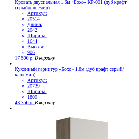
Кровать двуспальная 1,6м «Бохо» КР-001 (дуб крафт
серый/кашемир)
Артикул:
20514
Длина:
2042
Ширина:
1644
Высота:
906
17 500
р.
В корзину
Кухонный гарнитур «Бохо» 1,8м (дуб крафт серый/
кашемир)
Артикул:
20739
Ширина:
1800
43 350
р.
В корзину