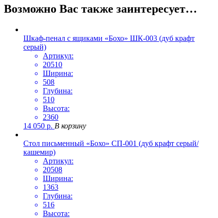
Возможно Вас также заинтересует…
Шкаф-пенал с ящиками «Бохо» ШК-003 (дуб крафт
серый)
Артикул:
20510
Ширина:
508
Глубина:
510
Высота:
2360
14 050
р.
В корзину
Стол письменный «Бохо» СП-001 (дуб крафт серый/
кашемир)
Артикул:
20508
Ширина:
1363
Глубина:
516
Высота: