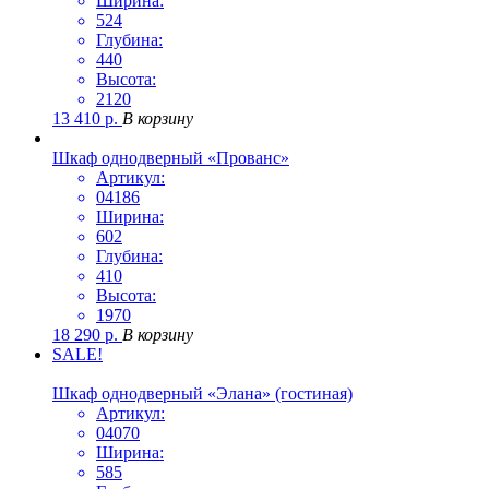
Ширина:
524
Глубина:
440
Высота:
2120
13 410
р.
В корзину
Шкаф однодверный «Прованс»
Артикул:
04186
Ширина:
602
Глубина:
410
Высота:
1970
18 290
р.
В корзину
SALE!
Шкаф однодверный «Элана» (гостиная)
Артикул:
04070
Ширина:
585