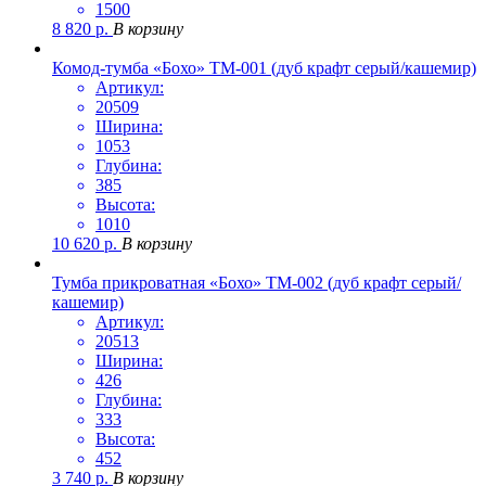
1500
8 820
р.
В корзину
Комод-тумба «Бохо» ТМ-001 (дуб крафт серый/кашемир)
Артикул:
20509
Ширина:
1053
Глубина:
385
Высота:
1010
10 620
р.
В корзину
Тумба прикроватная «Бохо» ТМ-002 (дуб крафт серый/
кашемир)
Артикул:
20513
Ширина:
426
Глубина:
333
Высота:
452
3 740
р.
В корзину