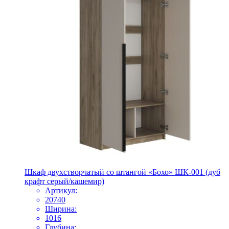
Шкаф двухстворчатый со штангой «Бохо» ШК-001 (дуб
крафт серый/кашемир)
Артикул:
20740
Ширина:
1016
Глубина: