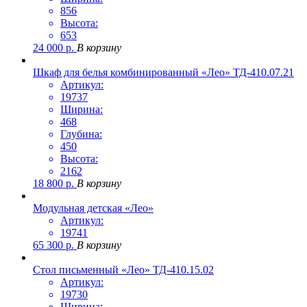
856
Высота:
653
24 000
р.
В корзину
Шкаф для белья комбинированный «Лео» ТД-410.07.21
Артикул:
19737
Ширина:
468
Глубина:
450
Высота:
2162
18 800
р.
В корзину
Модульная детская «Лео»
Артикул:
19741
65 300
р.
В корзину
Стол письменный «Лео» ТД-410.15.02
Артикул:
19730
Ширина: