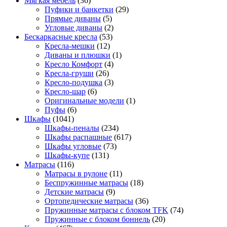
Мягкая мебель
(36)
Пуфики и банкетки
(29)
Прямые диваны
(5)
Угловые диваны
(2)
Бескаркасные кресла
(53)
Кресла-мешки
(12)
Диваны и плюшки
(1)
Кресло Комфорт
(4)
Кресла-груши
(26)
Кресло-подушка
(3)
Кресло-шар
(6)
Оригинальные модели
(1)
Пуфы
(6)
Шкафы
(1041)
Шкафы-пеналы
(234)
Шкафы распашные
(617)
Шкафы угловые
(73)
Шкафы-купе
(131)
Матрасы
(116)
Матрасы в рулоне
(11)
Беспружинные матрасы
(18)
Детские матрасы
(9)
Ортопедические матрасы
(36)
Пружинные матрасы с блоком TFK
(74)
Пружинные с блоком боннель
(20)