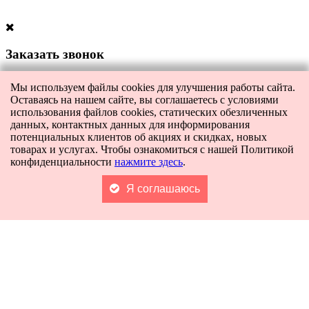
Заказать звонок
Оставьте свои контакты, чтобы получить бесплатную
Мы используем файлы cookies для улучшения работы сайта.
консультацию по всем интересующим вас вопросам. Наш
Оставаясь на нашем сайте, вы соглашаетесь с условиями
специалист перезвонит вам в ближайшее время.
использования файлов cookies, статических обезличенных
данных, контактных данных для информирования
Либо позвоните нам сами по телефону:
+7-996-546-0311
.
потенциальных клиентов об акциях и скидках, новых
товарах и услугах. Чтобы ознакомиться с нашей Политикой
конфиденциальности
нажмите здесь
.
Я соглашаюсь
Я даю согласие на
обработку персональных данных
и согласие на
передачу этих данных третьим лицам.
[contact-form-7 404 "Not Found"]
Главная
Каталог
Поиск