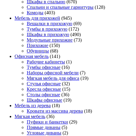
Шкафы в спальню
(670)
Спальни и спальные гарнитуры
(128)
Комоды
(403)
Мебель для прихожей
(945)
Вешалки в прихожую
(69)
Тумбы в прихожую
(172)
Шкафы в прихожую
(490)
Модульные прихожие
(73)
Прихожие
(150)
Обувницы
(68)
Офисная мебель
(141)
Рабочие кабинеты
(1)
Тумбы офисные
(16)
Наборы офисной мебели
(7)
Мягкая мебель для офиса
(19)
Стулья офисные
(32)
Кресла офисные
(15)
Столы офисные
(36)
Шкафы офисные
(19)
Мебель из дерева
(18)
Кровати из массива дерева
(18)
Мягкая мебель
(36)
Пуфики и банкетки
(29)
Прямые диваны
(5)
Угловые диваны
(2)