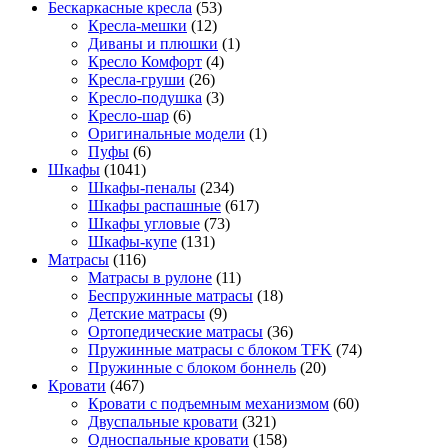
Бескаркасные кресла
(53)
Кресла-мешки
(12)
Диваны и плюшки
(1)
Кресло Комфорт
(4)
Кресла-груши
(26)
Кресло-подушка
(3)
Кресло-шар
(6)
Оригинальные модели
(1)
Пуфы
(6)
Шкафы
(1041)
Шкафы-пеналы
(234)
Шкафы распашные
(617)
Шкафы угловые
(73)
Шкафы-купе
(131)
Матрасы
(116)
Матрасы в рулоне
(11)
Беспружинные матрасы
(18)
Детские матрасы
(9)
Ортопедические матрасы
(36)
Пружинные матрасы с блоком TFK
(74)
Пружинные с блоком боннель
(20)
Кровати
(467)
Кровати с подъемным механизмом
(60)
Двуспальные кровати
(321)
Односпальные кровати
(158)