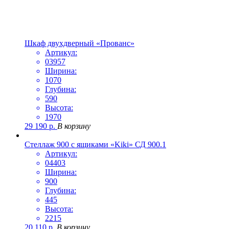
Шкаф двухдверный «Прованс»
Артикул:
03957
Ширина:
1070
Глубина:
590
Высота:
1970
29 190
р.
В корзину
Стеллаж 900 с ящиками «Kiki» СД 900.1
Артикул:
04403
Ширина:
900
Глубина:
445
Высота:
2215
20 110
р.
В корзину