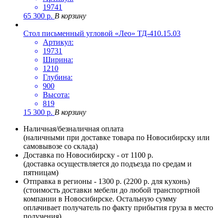
19741
65 300
р.
В корзину
Стол письменный угловой «Лео» ТД-410.15.03
Артикул:
19731
Ширина:
1210
Глубина:
900
Высота:
819
15 300
р.
В корзину
Наличная/безналичная оплата
(наличными при доставке товара по Новосибирску или
самовывозе со склада)
Доставка по Новосибирску - от 1100 р.
(доставка осуществляется до подъезда по средам и
пятницам)
Отправка в регионы - 1300 р. (2200 р. для кухонь)
(стоимость доставки мебели до любой транспортной
компании в Новосибирске. Остальную сумму
оплачивает получатель по факту прибытия груза в место
получения)