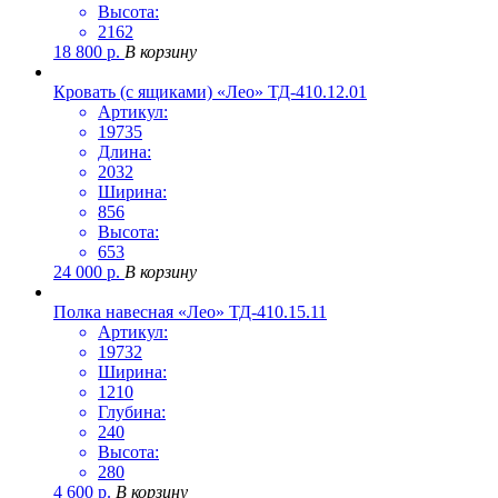
Высота:
2162
18 800
р.
В корзину
Кровать (с ящиками) «Лео» ТД-410.12.01
Артикул:
19735
Длина:
2032
Ширина:
856
Высота:
653
24 000
р.
В корзину
Полка навесная «Лео» ТД-410.15.11
Артикул:
19732
Ширина:
1210
Глубина:
240
Высота:
280
4 600
р.
В корзину