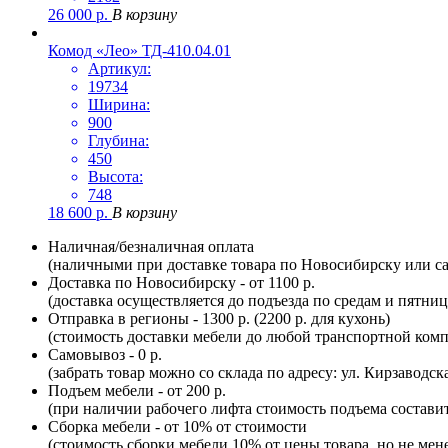
26 000
р.
В корзину
Комод «Лео» ТД-410.04.01
Артикул:
19734
Ширина:
900
Глубина:
450
Высота:
748
18 600
р.
В корзину
Наличная/безналичная оплата
(наличными при доставке товара по Новосибирску или са
Доставка по Новосибирску - от 1100 р.
(доставка осуществляется до подъезда по средам и пятни
Отправка в регионы - 1300 р. (2200 р. для кухонь)
(стоимость доставки мебели до любой транспортной комп
Самовывоз - 0 р.
(забрать товар можно со склада по адресу: ул. Кирзаводск
Подъем мебели - от 200 р.
(при наличии рабочего лифта стоимость подъема составит 
Сборка мебели - от 10% от стоимости
(стоимость сборки мебели 10% от цены товара, но не мене