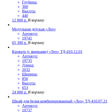
Глубина:
300
Высота:
440
12 000
р.
В корзину
Модульная детская «Лео»
Артикул:
19741
65 300
р.
В корзину
Кровать (с ящиками) «Лео» ТД-410.12.01
Артикул:
19735
Длина:
2032
Ширина:
856
Высота:
653
24 000
р.
В корзину
Шкаф для белья комбинированный «Лео» ТД-410.07.21
Артикул:
19737