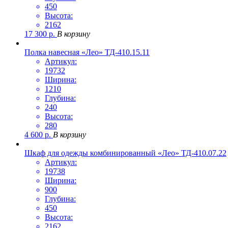
450
Высота:
2162
17 300
р.
В корзину
Полка навесная «Лео» ТД-410.15.11
Артикул:
19732
Ширина:
1210
Глубина:
240
Высота:
280
4 600
р.
В корзину
Шкаф для одежды комбинированный «Лео» ТД-410.07.22
Артикул:
19738
Ширина:
900
Глубина:
450
Высота:
2162