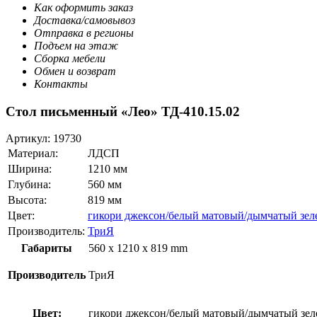
Как оформить заказ
Доставка/самовывоз
Отправка в регионы
Подъем на этаж
Сборка мебели
Обмен и возврат
Контакты
Стол письменный «Лео» ТД-410.15.02
Артикул:
19730
Материал:
ЛДСП
Ширина:
1210 мм
Глубина:
560 мм
Высота:
819 мм
Цвет:
гикори джексон/белый матовый/дымчатый зе
Производитель:
ТриЯ
Габариты
560 x 1210 x 819 mm
Производитель
ТриЯ
Цвет:
гикори джексон/белый матовый/дымчатый зе