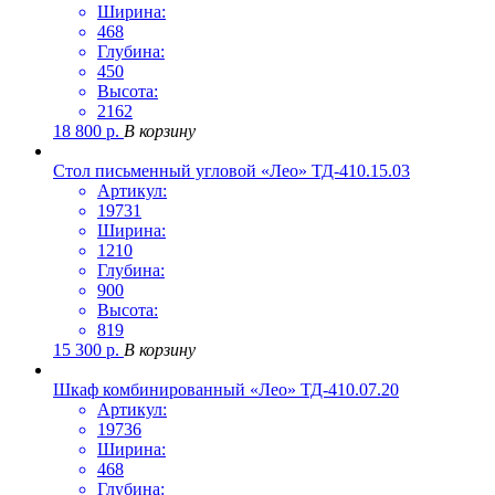
Ширина:
468
Глубина:
450
Высота:
2162
18 800
р.
В корзину
Стол письменный угловой «Лео» ТД-410.15.03
Артикул:
19731
Ширина:
1210
Глубина:
900
Высота:
819
15 300
р.
В корзину
Шкаф комбинированный «Лео» ТД-410.07.20
Артикул:
19736
Ширина:
468
Глубина: