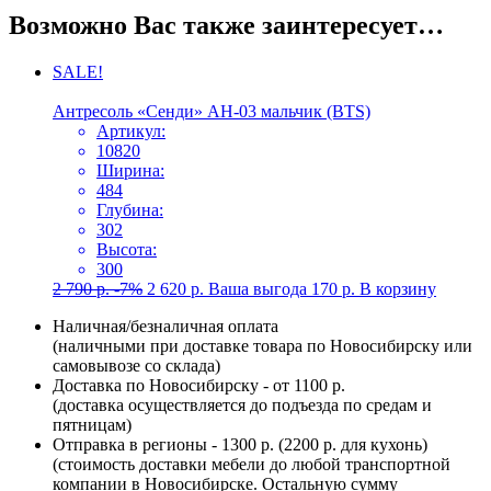
Возможно Вас также заинтересует…
SALE!
Антресоль «Сенди» АН-03 мальчик (BTS)
Артикул:
10820
Ширина:
484
Глубина:
302
Высота:
300
2 790
р.
-7%
2 620
р.
Ваша выгода
170
р.
В корзину
Наличная/безналичная оплата
(наличными при доставке товара по Новосибирску или
самовывозе со склада)
Доставка по Новосибирску - от 1100 р.
(доставка осуществляется до подъезда по средам и
пятницам)
Отправка в регионы - 1300 р. (2200 р. для кухонь)
(стоимость доставки мебели до любой транспортной
компании в Новосибирске. Остальную сумму