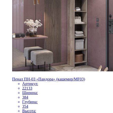
Пенал ПН-03 «Пандора» (кашемир/MF03)
Артикул:
22133
Ширина:
384
Глубина:
354
Высота: