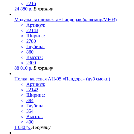
2216
24 880
р.
В корзину
Модульная прихожая «Пандора» (кашемир/MF03)
Артикул:
22143
Ширина:
2780
Глубина:
860
Высота:
2300
88 010
р.
В корзину
Полка навесная АН-05 «Пандора» (дуб смоки)
Артикул:
22142
Ширина:
384
Глубина:
354
Высота:
400
1 680
р.
В корзину