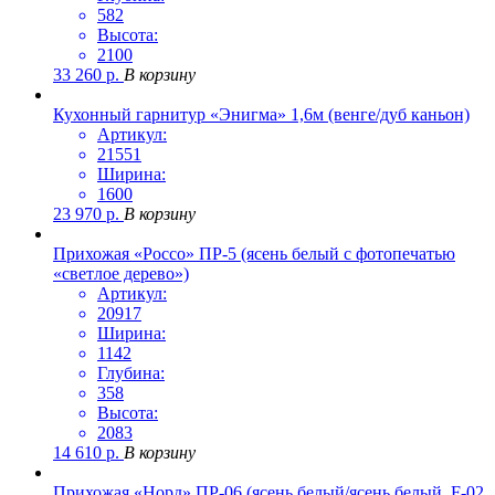
582
Высота:
2100
33 260
р.
В корзину
Кухонный гарнитур «Энигма» 1,6м (венге/дуб каньон)
Артикул:
21551
Ширина:
1600
23 970
р.
В корзину
Прихожая «Россо» ПР-5 (ясень белый с фотопечатью
«светлое дерево»)
Артикул:
20917
Ширина:
1142
Глубина:
358
Высота:
2083
14 610
р.
В корзину
Прихожая «Норд» ПР-06 (ясень белый/ясень белый, F-02