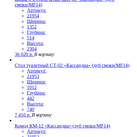
смоки/MF14)
Артикул:
21954
Ширина:
1352
Глубина:
514
Высота:
2304
36 020
р.
В корзину
Стол туалетный СТ-02 «Кассандра» (дуб смоки/MF14)
Артикул:
21953
Ширина:
1012
Глубина:
442
Высота:
740
7 410
р.
В корзину
Комод КМ-12 «Кассандра» (дуб смоки/MF14)
Артикул:
21952