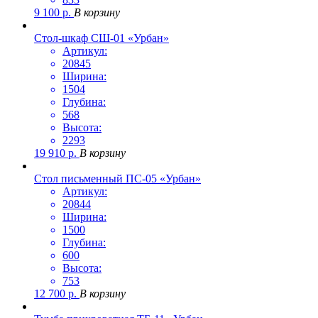
9 100
р.
В корзину
Стол-шкаф СШ-01 «Урбан»
Артикул:
20845
Ширина:
1504
Глубина:
568
Высота:
2293
19 910
р.
В корзину
Стол письменный ПС-05 «Урбан»
Артикул:
20844
Ширина:
1500
Глубина:
600
Высота:
753
12 700
р.
В корзину