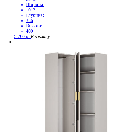
Ширина:
1012
Глубина:
356
Высота:
400
5 700
р.
В корзину