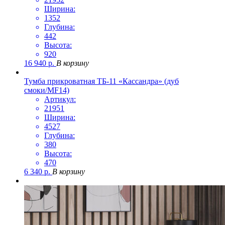
Ширина:
1352
Глубина:
442
Высота:
920
16 940
р.
В корзину
Тумба прикроватная ТБ-11 «Кассандра» (дуб
смоки/MF14)
Артикул:
21951
Ширина:
4527
Глубина:
380
Высота:
470
6 340
р.
В корзину