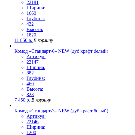
22181
Ширина:
1660
Глубина:
432
Высота:
1820
11 850
р.
В корзину
Комод «Стандарт-6» NEW (дуб крафт белый)
Артикул:
22147
Ширина:
882
Глубина:
460
Высота:
828
7 450
р.
В корзину
Комод «Стандарт-3» NEW (дуб крафт белый)
Артикул:
22146
Ширина:
1200