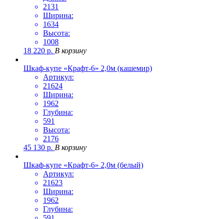
2131
Ширина:
1634
Высота:
1008
18 220
р.
В корзину
Шкаф-купе «Крафт-6» 2,0м (кашемир)
Артикул:
21624
Ширина:
1962
Глубина:
591
Высота:
2176
45 130
р.
В корзину
Шкаф-купе «Крафт-6» 2,0м (белый)
Артикул:
21623
Ширина:
1962
Глубина:
591