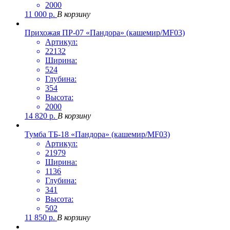
2000
11 000
р.
В корзину
Прихожая ПР-07 «Пандора» (кашемир/MF03)
Артикул:
22132
Ширина:
524
Глубина:
354
Высота:
2000
14 820
р.
В корзину
Тумба ТБ-18 «Пандора» (кашемир/MF03)
Артикул:
21979
Ширина:
1136
Глубина:
341
Высота:
502
11 850
р.
В корзину