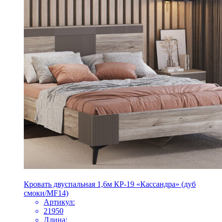
Кровать двуспальная 1,6м КР-19 «Кассандра» (дуб
смоки/MF14)
Артикул:
21950
Длина: