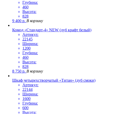
Глубина:
460
Высота:
828
9 400
р.
В корзину
Комод «Стандарт-4» NEW (дуб крафт белый)
Артикул:
22145
Ширина:
1200
Глубина:
460
Высота:
828
8 750
р.
В корзину
Шкаф четырехстворчатый «Титан» (дуб смоки)
Артикул:
22144
Ширина:
1600
Глубина:
600
Высота: