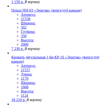
1 150
р.
В корзину
Пенал ПН-03 «Энигма» (венге/дуб каньон)
Артикул:
21558
Ширина:
502
Глубина:
350
Высота:
2000
7 230
р.
В корзину
Кровать двуспальная 1,6м КР-16 «Энигма» (венге/дуб
каньон)
Артикул:
21557
Длина:
2170
Ширина:
1668
Высота:
1124
18 210
р.
В корзину