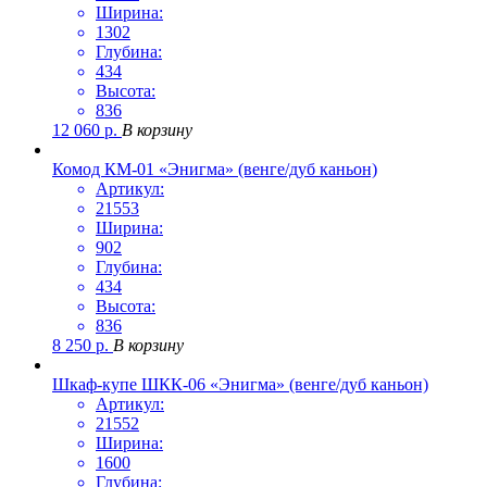
Ширина:
1302
Глубина:
434
Высота:
836
12 060
р.
В корзину
Комод КМ-01 «Энигма» (венге/дуб каньон)
Артикул:
21553
Ширина:
902
Глубина:
434
Высота:
836
8 250
р.
В корзину
Шкаф-купе ШКК-06 «Энигма» (венге/дуб каньон)
Артикул:
21552
Ширина:
1600
Глубина: