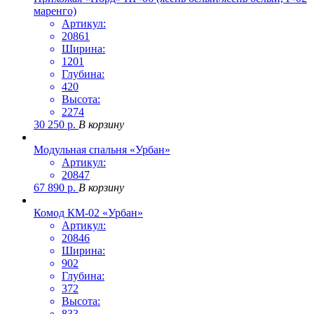
маренго)
Артикул:
20861
Ширина:
1201
Глубина:
420
Высота:
2274
30 250
р.
В корзину
Модульная спальня «Урбан»
Артикул:
20847
67 890
р.
В корзину
Комод КМ-02 «Урбан»
Артикул:
20846
Ширина:
902
Глубина:
372
Высота:
833