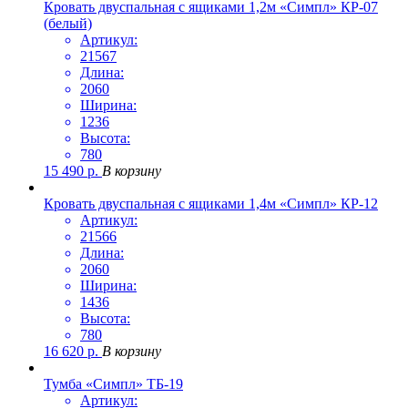
Кровать двуспальная с ящиками 1,2м «Симпл» КР-07
(белый)
Артикул:
21567
Длина:
2060
Ширина:
1236
Высота:
780
15 490
р.
В корзину
Кровать двуспальная с ящиками 1,4м «Симпл» КР-12
Артикул:
21566
Длина:
2060
Ширина:
1436
Высота:
780
16 620
р.
В корзину
Тумба «Симпл» ТБ-19
Артикул: