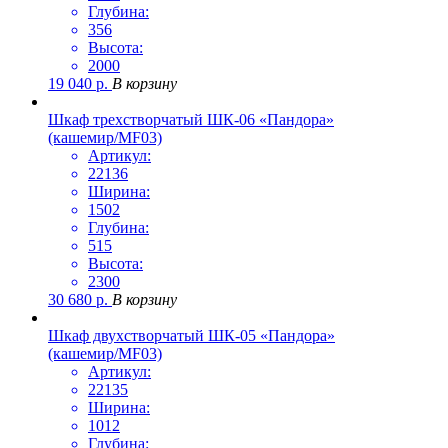
Глубина:
356
Высота:
2000
19 040
р.
В корзину
Шкаф трехстворчатый ШК-06 «Пандора»
(кашемир/MF03)
Артикул:
22136
Ширина:
1502
Глубина:
515
Высота:
2300
30 680
р.
В корзину
Шкаф двухстворчатый ШК-05 «Пандора»
(кашемир/MF03)
Артикул:
22135
Ширина:
1012
Глубина: