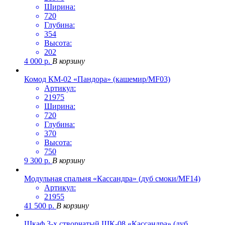
Ширина:
720
Глубина:
354
Высота:
202
4 000
р.
В корзину
Комод КМ-02 «Пандора» (кашемир/MF03)
Артикул:
21975
Ширина:
720
Глубина:
370
Высота:
750
9 300
р.
В корзину
Модульная спальня «Кассандра» (дуб смоки/MF14)
Артикул:
21955
41 500
р.
В корзину
Шкаф 3-х створчатый ШК-08 «Кассандра» (дуб