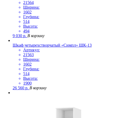
21564
Ширина:
1602
Глубина:
514
Высота:
494
9 030
р.
В корзину
Шкаф четырехстворчатый «Симпл» ШК-13
Артикул:
21563
Ширина:
1602
Глубина:
514
Высота:
1900
26 560
р.
В корзину