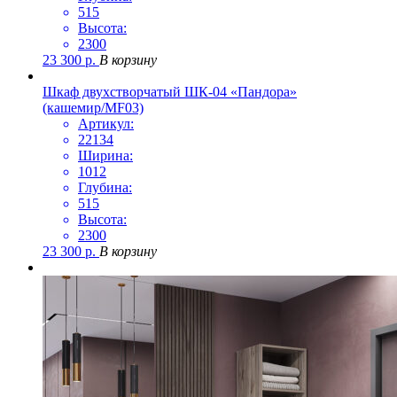
515
Высота:
2300
23 300
р.
В корзину
Шкаф двухстворчатый ШК-04 «Пандора»
(кашемир/MF03)
Артикул:
22134
Ширина:
1012
Глубина:
515
Высота:
2300
23 300
р.
В корзину