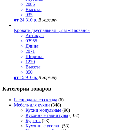
2085
Высота:
935
от
24 310
р.
В корзину
Кровать двуспальная 1,2 м «Прованс»
Артикул:
03955
Длина:
2071
Ширина:
1270
Высота:
850
от
15 910
р.
В корзину
Категории товаров
Распродажа со склада
(6)
Мебель для кухни
(348)
Кухни модульные
(90)
Кухонные гарнитуры
(102)
Буфеты
(23)
Кухонные уголки
(53)