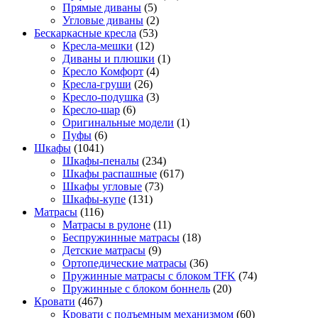
Прямые диваны
(5)
Угловые диваны
(2)
Бескаркасные кресла
(53)
Кресла-мешки
(12)
Диваны и плюшки
(1)
Кресло Комфорт
(4)
Кресла-груши
(26)
Кресло-подушка
(3)
Кресло-шар
(6)
Оригинальные модели
(1)
Пуфы
(6)
Шкафы
(1041)
Шкафы-пеналы
(234)
Шкафы распашные
(617)
Шкафы угловые
(73)
Шкафы-купе
(131)
Матрасы
(116)
Матрасы в рулоне
(11)
Беспружинные матрасы
(18)
Детские матрасы
(9)
Ортопедические матрасы
(36)
Пружинные матрасы с блоком TFK
(74)
Пружинные с блоком боннель
(20)
Кровати
(467)
Кровати с подъемным механизмом
(60)