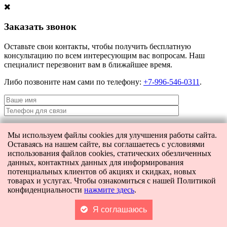
Заказать звонок
Оставьте свои контакты, чтобы получить бесплатную
консультацию по всем интересующим вас вопросам. Наш
специалист перезвонит вам в ближайшее время.
Либо позвоните нам сами по телефону:
+7-996-546-0311
.
Мы используем файлы cookies для улучшения работы сайта.
Я даю согласие на
обработку персональных данных
и согласие на
Оставаясь на нашем сайте, вы соглашаетесь с условиями
передачу этих данных третьим лицам.
использования файлов cookies, статических обезличенных
данных, контактных данных для информирования
потенциальных клиентов об акциях и скидках, новых
товарах и услугах. Чтобы ознакомиться с нашей Политикой
[contact-form-7 404 "Not Found"]
конфиденциальности
нажмите здесь
.
Главная
Каталог
Поиск
Я соглашаюсь
Корзина
0
Контакты