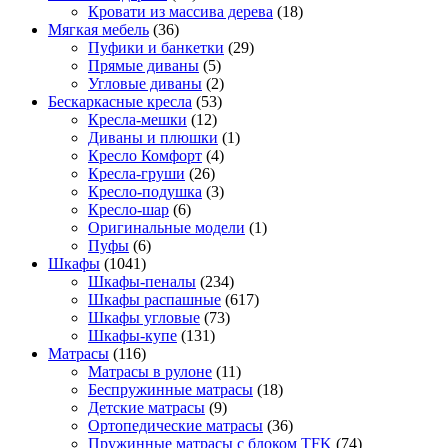
Кровати из массива дерева
(18)
Мягкая мебель
(36)
Пуфики и банкетки
(29)
Прямые диваны
(5)
Угловые диваны
(2)
Бескаркасные кресла
(53)
Кресла-мешки
(12)
Диваны и плюшки
(1)
Кресло Комфорт
(4)
Кресла-груши
(26)
Кресло-подушка
(3)
Кресло-шар
(6)
Оригинальные модели
(1)
Пуфы
(6)
Шкафы
(1041)
Шкафы-пеналы
(234)
Шкафы распашные
(617)
Шкафы угловые
(73)
Шкафы-купе
(131)
Матрасы
(116)
Матрасы в рулоне
(11)
Беспружинные матрасы
(18)
Детские матрасы
(9)
Ортопедические матрасы
(36)
Пружинные матрасы с блоком TFK
(74)