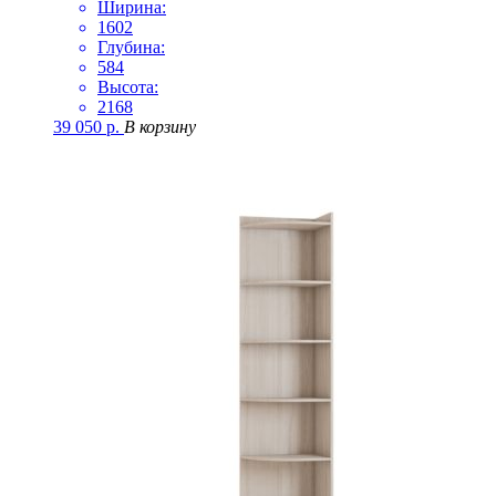
Ширина:
1602
Глубина:
584
Высота:
2168
39 050
р.
В корзину