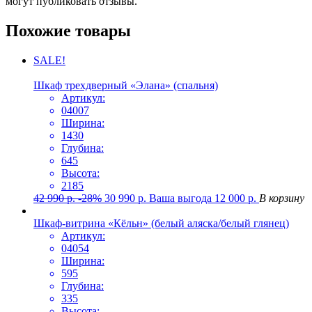
могут публиковать отзывы.
Похожие товары
SALE!
Шкаф трехдверный «Элана» (спальня)
Артикул:
04007
Ширина:
1430
Глубина:
645
Высота:
2185
42 990
р.
-28%
30 990
р.
Ваша выгода
12 000
р.
В корзину
Шкаф-витрина «Кёльн» (белый аляска/белый глянец)
Артикул:
04054
Ширина:
595
Глубина:
335
Высота: