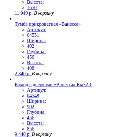
Высота:
1650
11 940
р.
В корзину
Тумба прикроватная «Ванесса»
Артикул:
04551
Ширина:
402
Глубина:
456
Высота:
408
2 840
р.
В корзину
Комод с дверками «Ванесса» Км32.1
Артикул:
04548
Ширина:
902
Глубина:
456
Высота:
856
9 440
р.
В корзину