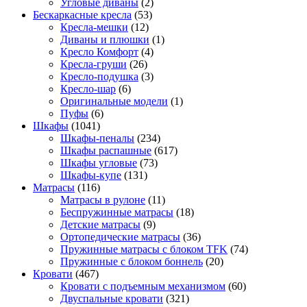
Угловые диваны
(2)
Бескаркасные кресла
(53)
Кресла-мешки
(12)
Диваны и плюшки
(1)
Кресло Комфорт
(4)
Кресла-груши
(26)
Кресло-подушка
(3)
Кресло-шар
(6)
Оригинальные модели
(1)
Пуфы
(6)
Шкафы
(1041)
Шкафы-пеналы
(234)
Шкафы распашные
(617)
Шкафы угловые
(73)
Шкафы-купе
(131)
Матрасы
(116)
Матрасы в рулоне
(11)
Беспружинные матрасы
(18)
Детские матрасы
(9)
Ортопедические матрасы
(36)
Пружинные матрасы с блоком TFK
(74)
Пружинные с блоком боннель
(20)
Кровати
(467)
Кровати с подъемным механизмом
(60)
Двуспальные кровати
(321)