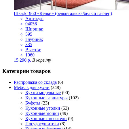
Шкаф 1960 «Кёльн» (белый аляска/белый глянец)
Артикул:
04056
Ширина:
595
Глубина:
335
Высота:
1960
15 290
р.
В корзину
Категории товаров
Распродажа со склада
(6)
Мебель для кухни
(348)
Кухни модульные
(90)
Кухонные гарнитуры
(102)
Буфеты
(23)
Кухонные уголки
(53)
Кухонные мойки
(49)
Кухонные смесители
(9)
Посудосушители
(8)
Кухонные фартуки
(14)