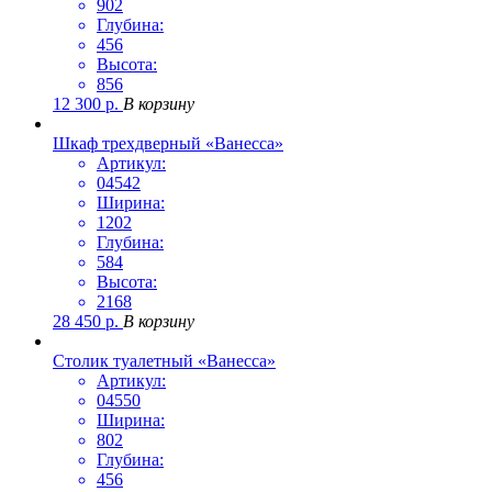
902
Глубина:
456
Высота:
856
12 300
р.
В корзину
Шкаф трехдверный «Ванесса»
Артикул:
04542
Ширина:
1202
Глубина:
584
Высота:
2168
28 450
р.
В корзину
Столик туалетный «Ванесса»
Артикул:
04550
Ширина:
802
Глубина:
456