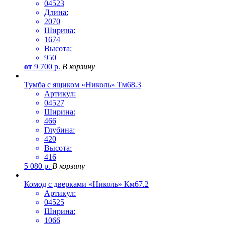
04523
Длина:
2070
Ширина:
1674
Высота:
950
от
9 700
р.
В корзину
Тумба с ящиком «Николь» Тм68.3
Артикул:
04527
Ширина:
466
Глубина:
420
Высота:
416
5 080
р.
В корзину
Комод с дверками «Николь» Км67.2
Артикул:
04525
Ширина:
1066