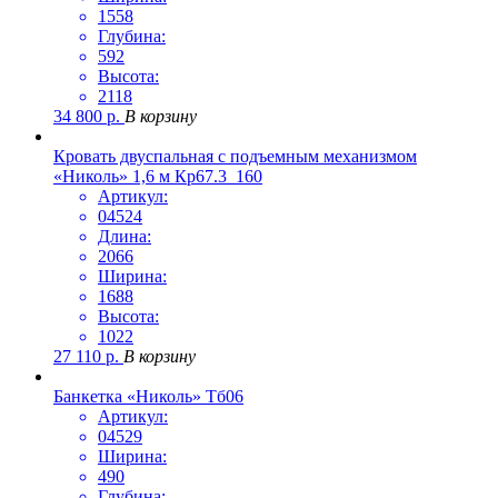
1558
Глубина:
592
Высота:
2118
34 800
р.
В корзину
Кровать двуспальная с подъемным механизмом
«Николь» 1,6 м Кр67.3_160
Артикул:
04524
Длина:
2066
Ширина:
1688
Высота:
1022
27 110
р.
В корзину
Банкетка «Николь» Тб06
Артикул:
04529
Ширина:
490
Глубина: