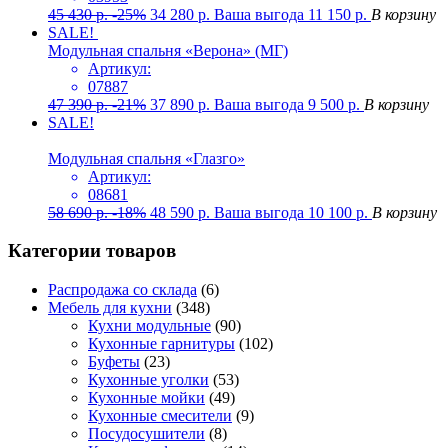
45 430
р.
-25%
34 280
р.
Ваша выгода
11 150
р.
В корзину
SALE!
Модульная спальня «Верона» (МГ)
Артикул:
07887
47 390
р.
-21%
37 890
р.
Ваша выгода
9 500
р.
В корзину
SALE!
Модульная спальня «Глазго»
Артикул:
08681
58 690
р.
-18%
48 590
р.
Ваша выгода
10 100
р.
В корзину
Категории товаров
Распродажа со склада
(6)
Мебель для кухни
(348)
Кухни модульные
(90)
Кухонные гарнитуры
(102)
Буфеты
(23)
Кухонные уголки
(53)
Кухонные мойки
(49)
Кухонные смесители
(9)
Посудосушители
(8)