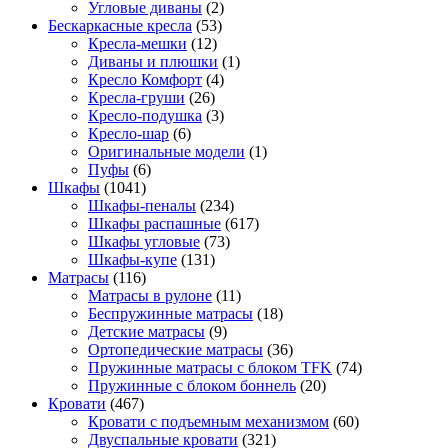
Угловые диваны
(2)
Бескаркасные кресла
(53)
Кресла-мешки
(12)
Диваны и плюшки
(1)
Кресло Комфорт
(4)
Кресла-груши
(26)
Кресло-подушка
(3)
Кресло-шар
(6)
Оригинальные модели
(1)
Пуфы
(6)
Шкафы
(1041)
Шкафы-пеналы
(234)
Шкафы распашные
(617)
Шкафы угловые
(73)
Шкафы-купе
(131)
Матрасы
(116)
Матрасы в рулоне
(11)
Беспружинные матрасы
(18)
Детские матрасы
(9)
Ортопедические матрасы
(36)
Пружинные матрасы с блоком TFK
(74)
Пружинные с блоком боннель
(20)
Кровати
(467)
Кровати с подъемным механизмом
(60)
Двуспальные кровати
(321)