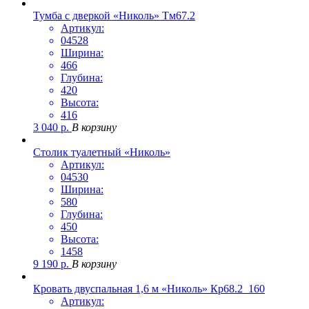
Тумба с дверкой «Николь» Тм67.2
Артикул:
04528
Ширина:
466
Глубина:
420
Высота:
416
3 040
р.
В корзину
Столик туалетный «Николь»
Артикул:
04530
Ширина:
580
Глубина:
450
Высота:
1458
9 190
р.
В корзину
Кровать двуспальная 1,6 м «Николь» Кр68.2_160
Артикул: