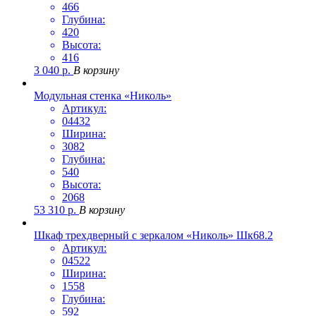
466
Глубина:
420
Высота:
416
3 040
р.
В корзину
Модульная стенка «Николь»
Артикул:
04432
Ширина:
3082
Глубина:
540
Высота:
2068
53 310
р.
В корзину
Шкаф трехдверный с зеркалом «Николь» Шк68.2
Артикул:
04522
Ширина:
1558
Глубина:
592