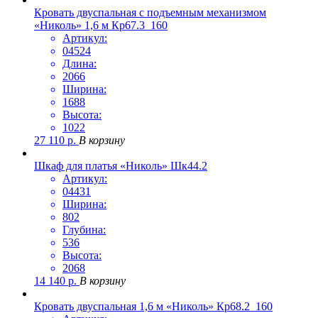
Кровать двуспальная с подъемным механизмом
«Николь» 1,6 м Кр67.3_160
Артикул:
04524
Длина:
2066
Ширина:
1688
Высота:
1022
27 110
р.
В корзину
Шкаф для платья «Николь» Шк44.2
Артикул:
04431
Ширина:
802
Глубина:
536
Высота:
2068
14 140
р.
В корзину
Кровать двуспальная 1,6 м «Николь» Кр68.2_160