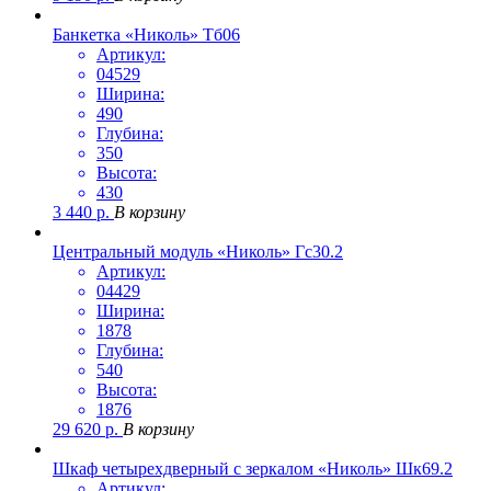
Банкетка «Николь» Тб06
Артикул:
04529
Ширина:
490
Глубина:
350
Высота:
430
3 440
р.
В корзину
Центральный модуль «Николь» Гс30.2
Артикул:
04429
Ширина:
1878
Глубина:
540
Высота:
1876
29 620
р.
В корзину
Шкаф четырехдверный с зеркалом «Николь» Шк69.2
Артикул: