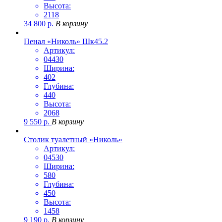
Высота:
2118
34 800
р.
В корзину
Пенал «Николь» Шк45.2
Артикул:
04430
Ширина:
402
Глубина:
440
Высота:
2068
9 550
р.
В корзину
Столик туалетный «Николь»
Артикул:
04530
Ширина:
580
Глубина:
450
Высота:
1458
9 190
р.
В корзину