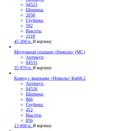
04521
Ширина:
2058
Глубина:
592
Высота:
2118
45 260
р.
В корзину
Модульная спальня «Николь» (МС)
Артикул:
04531
35 970
р.
В корзину
Комод с ящиками «Николь» Км68.2
Артикул:
04526
Ширина:
866
Глубина:
452
Высота:
856
13 660
р.
В корзину