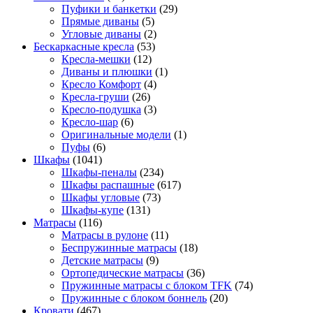
Пуфики и банкетки
(29)
Прямые диваны
(5)
Угловые диваны
(2)
Бескаркасные кресла
(53)
Кресла-мешки
(12)
Диваны и плюшки
(1)
Кресло Комфорт
(4)
Кресла-груши
(26)
Кресло-подушка
(3)
Кресло-шар
(6)
Оригинальные модели
(1)
Пуфы
(6)
Шкафы
(1041)
Шкафы-пеналы
(234)
Шкафы распашные
(617)
Шкафы угловые
(73)
Шкафы-купе
(131)
Матрасы
(116)
Матрасы в рулоне
(11)
Беспружинные матрасы
(18)
Детские матрасы
(9)
Ортопедические матрасы
(36)
Пружинные матрасы с блоком TFK
(74)
Пружинные с блоком боннель
(20)
Кровати
(467)