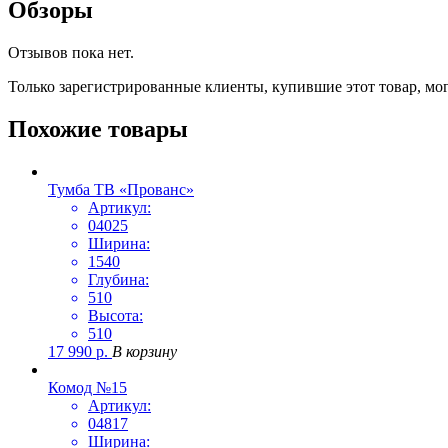
Обзоры
Отзывов пока нет.
Только зарегистрированные клиенты, купившие этот товар, мо
Похожие товары
Тумба ТВ «Прованс»
Артикул:
04025
Ширина:
1540
Глубина:
510
Высота:
510
17 990
р.
В корзину
Комод №15
Артикул:
04817
Ширина: