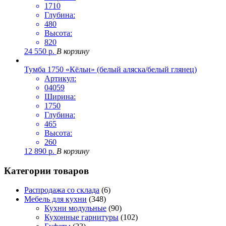
1710
Глубина:
480
Высота:
820
24 550
р.
В корзину
Тумба 1750 «Кёльн» (белый аляска/белый глянец)
Артикул:
04059
Ширина:
1750
Глубина:
465
Высота:
260
12 890
р.
В корзину
Категории товаров
Распродажа со склада
(6)
Мебель для кухни
(348)
Кухни модульные
(90)
Кухонные гарнитуры
(102)