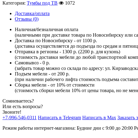
Категория:
Тумбы под ТВ
1072
Доставка/оплата
Отзывы (0)
Наличная/безналичная оплата
(наличными при доставке товара по Новосибирску или са
Доставка по Новосибирску - от 1100 р.
(доставка осуществляется до подъезда по средам и пятни
Отправка в регионы - 1300 р. (2200 р. для кухонь)
(стоимость доставки мебели до любой транспортной комп
Самовывоз - 0 р.
(забрать товар можно со склада по адресу: ул. Кирзаводск
Подъем мебели - от 200 р.
(при наличии рабочего лифта стоимость подъема составит 
Сборка мебели - от 10% от стоимости
(стоимость сборки мебели 10% от цены товара, но не мене
Сомневаетесь?
Или есть вопросы?
Звоните!
+7-996-546-0311
Написать в Telegram
Написать в Max
Заказать 
Режим работы интернет-магазина: Будние дни с 9:00 до 20:00
Р