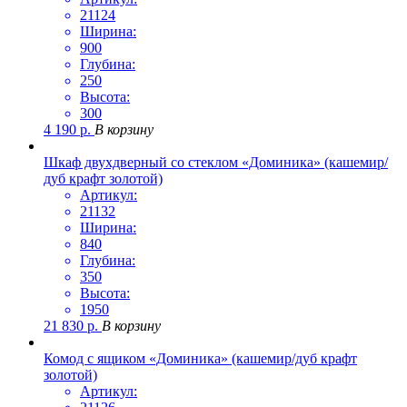
21124
Ширина:
900
Глубина:
250
Высота:
300
4 190
р.
В корзину
Шкаф двухдверный со стеклом «Доминика» (кашемир/
дуб крафт золотой)
Артикул:
21132
Ширина:
840
Глубина:
350
Высота:
1950
21 830
р.
В корзину
Комод с ящиком «Доминика» (кашемир/дуб крафт
золотой)
Артикул: