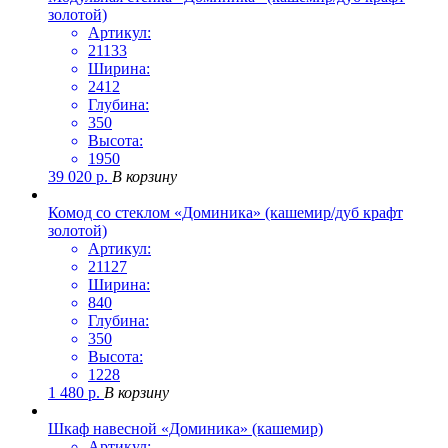
золотой)
Артикул:
21133
Ширина:
2412
Глубина:
350
Высота:
1950
39 020
р.
В корзину
Комод со стеклом «Доминика» (кашемир/дуб крафт
золотой)
Артикул:
21127
Ширина:
840
Глубина:
350
Высота:
1228
1 480
р.
В корзину
Шкаф навесной «Доминика» (кашемир)
Артикул: