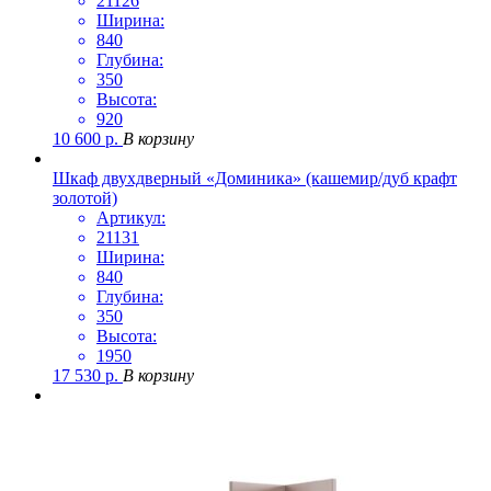
21126
Ширина:
840
Глубина:
350
Высота:
920
10 600
р.
В корзину
Шкаф двухдверный «Доминика» (кашемир/дуб крафт
золотой)
Артикул:
21131
Ширина:
840
Глубина:
350
Высота:
1950
17 530
р.
В корзину