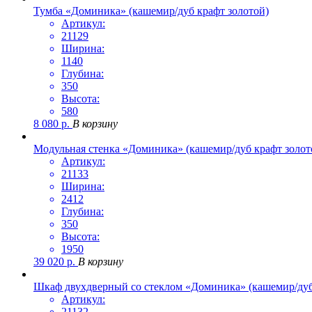
Тумба «Доминика» (кашемир/дуб крафт золотой)
Артикул:
21129
Ширина:
1140
Глубина:
350
Высота:
580
8 080
р.
В корзину
Модульная стенка «Доминика» (кашемир/дуб крафт золот
Артикул:
21133
Ширина:
2412
Глубина:
350
Высота:
1950
39 020
р.
В корзину
Шкаф двухдверный со стеклом «Доминика» (кашемир/дуб
Артикул:
21132