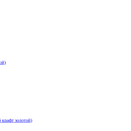
ой)
 крафт золотой)