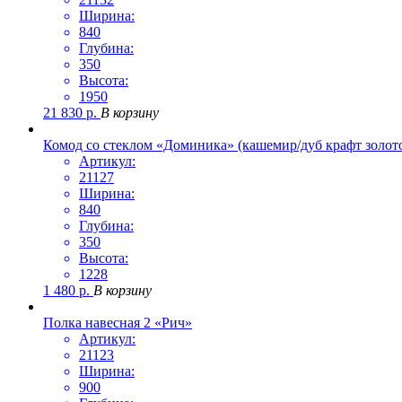
Ширина:
840
Глубина:
350
Высота:
1950
21 830
р.
В корзину
Комод со стеклом «Доминика» (кашемир/дуб крафт золот
Артикул:
21127
Ширина:
840
Глубина:
350
Высота:
1228
1 480
р.
В корзину
Полка навесная 2 «Рич»
Артикул:
21123
Ширина:
900