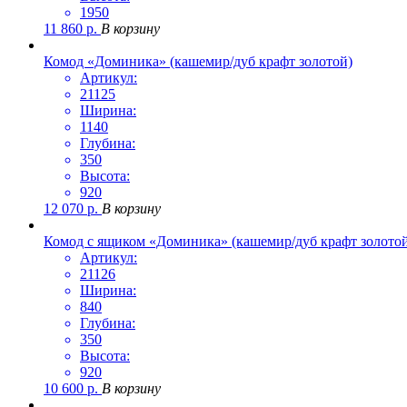
1950
11 860
р.
В корзину
Комод «Доминика» (кашемир/дуб крафт золотой)
Артикул:
21125
Ширина:
1140
Глубина:
350
Высота:
920
12 070
р.
В корзину
Комод с ящиком «Доминика» (кашемир/дуб крафт золото
Артикул:
21126
Ширина:
840
Глубина:
350
Высота:
920
10 600
р.
В корзину