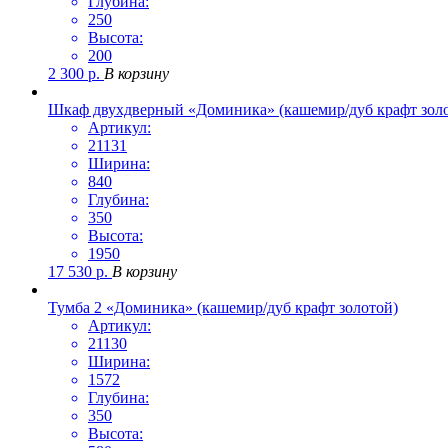
Глубина:
250
Высота:
200
2 300
р.
В корзину
Шкаф двухдверный «Доминика» (кашемир/дуб крафт зол
Артикул:
21131
Ширина:
840
Глубина:
350
Высота:
1950
17 530
р.
В корзину
Тумба 2 «Доминика» (кашемир/дуб крафт золотой)
Артикул:
21130
Ширина:
1572
Глубина:
350
Высота: