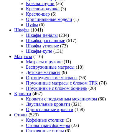
Кресла-груши
(26)
Кресло-подушка
(3)
Кресло-шар
(6)
Оригинальные модели
(1)
Пуфы
(6)
Шкафы
(1041)
Шкафы-пеналы
(234)
Шкафы распашные
(617)
Шкафы угловые
(73)
Шкафы-купе
(131)
Матрасы
(116)
Матрасы в рулоне
(11)
Беспружинные матрасы
(18)
Детские матрасы
(9)
Ортопедические матрасы
(36)
Пружинные матрасы с блоком TFK
(74)
Пружинные с блоком боннель
(20)
Кровати
(467)
Кровати с подъемным механизмом
(60)
Двуспальные кровати
(321)
Односпальные кровати
(158)
Столы
(529)
Кофейные столики
(3)
Столы-трансформеры
(23)
Стеклянные столы
(6)