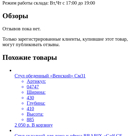
Режим работы склада: Вт,Чт с 17:00 до 19:00
Обзоры
Отзывов пока нет.
Только зарегистрированные клиенты, купившие этот товар,
могут публиковать отзывы.
Похожие товары
Стул обеденный «Венский» См31
Артикул:
04747
Ширина:
430
Глубина:
410
Высота:
885
2 050
р.
В корзину
Стул складной для дома и офиса BRABIX «Golf CF-