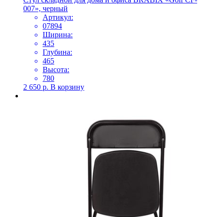
007», черный
Артикул:
07894
Ширина:
435
Глубина:
465
Высота:
780
2 650
р.
В корзину