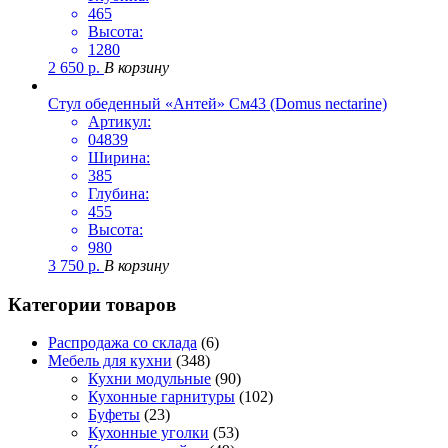
465
Высота:
1280
2 650
р.
В корзину
Стул обеденный «Антей» См43 (Domus nectarine)
Артикул:
04839
Ширина:
385
Глубина:
455
Высота:
980
3 750
р.
В корзину
Категории товаров
Распродажа со склада
(6)
Мебель для кухни
(348)
Кухни модульные
(90)
Кухонные гарнитуры
(102)
Буфеты
(23)
Кухонные уголки
(53)