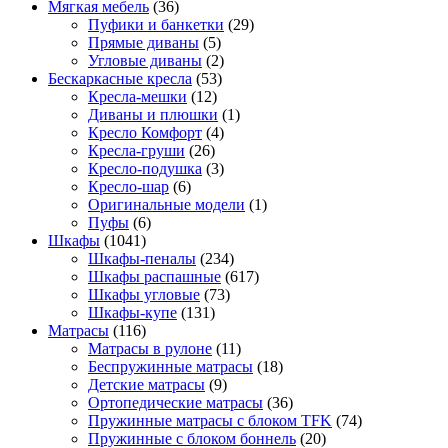
Мягкая мебель
(36)
Пуфики и банкетки
(29)
Прямые диваны
(5)
Угловые диваны
(2)
Бескаркасные кресла
(53)
Кресла-мешки
(12)
Диваны и плюшки
(1)
Кресло Комфорт
(4)
Кресла-груши
(26)
Кресло-подушка
(3)
Кресло-шар
(6)
Оригинальные модели
(1)
Пуфы
(6)
Шкафы
(1041)
Шкафы-пеналы
(234)
Шкафы распашные
(617)
Шкафы угловые
(73)
Шкафы-купе
(131)
Матрасы
(116)
Матрасы в рулоне
(11)
Беспружинные матрасы
(18)
Детские матрасы
(9)
Ортопедические матрасы
(36)
Пружинные матрасы с блоком TFK
(74)
Пружинные с блоком боннель
(20)