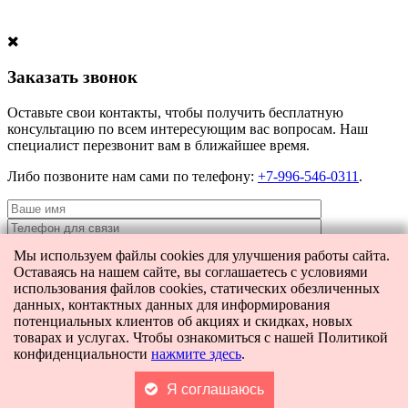
Заказать звонок
Оставьте свои контакты, чтобы получить бесплатную
консультацию по всем интересующим вас вопросам. Наш
специалист перезвонит вам в ближайшее время.
Либо позвоните нам сами по телефону:
+7-996-546-0311
.
Мы используем файлы cookies для улучшения работы сайта.
Оставаясь на нашем сайте, вы соглашаетесь с условиями
Я даю согласие на
обработку персональных данных
и согласие на
использования файлов cookies, статических обезличенных
передачу этих данных третьим лицам.
данных, контактных данных для информирования
потенциальных клиентов об акциях и скидках, новых
товарах и услугах. Чтобы ознакомиться с нашей Политикой
конфиденциальности
нажмите здесь
.
[contact-form-7 404 "Not Found"]
Главная
Каталог
Поиск
Я соглашаюсь
Корзина
0