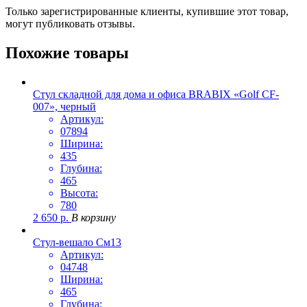
Только зарегистрированные клиенты, купившие этот товар,
могут публиковать отзывы.
Похожие товары
Стул складной для дома и офиса BRABIX «Golf CF-
007», черный
Артикул:
07894
Ширина:
435
Глубина:
465
Высота:
780
2 650
р.
В корзину
Стул-вешало См13
Артикул:
04748
Ширина:
465
Глубина: