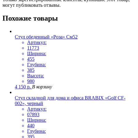
могут публиковать отзывы.
Похожие товары
Стул обеденный «Роза» См52
Артикул:
11773
Ширина:
455
Глубина:
385
Высота:
980
4 150
р.
В корзину
Стул складной для дома и офиса BRABIX «Golf CF-
002», черный
Артикул:
07893
Ширина:
440
Глубина:
395