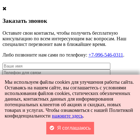
Заказать звонок
Оставьте свои контакты, чтобы получить бесплатную
консультацию по всем интересующим вас вопросам. Наш
специалист перезвонит вам в ближайшее время.
Либо позвоните нам сами по телефону:
+7-996-546-0311
.
Мы используем файлы cookies для улучшения работы сайта.
Оставаясь на нашем сайте, вы соглашаетесь с условиями
Я даю согласие на
обработку персональных данных
и согласие на
использования файлов cookies, статических обезличенных
передачу этих данных третьим лицам.
данных, контактных данных для информирования
потенциальных клиентов об акциях и скидках, новых
товарах и услугах. Чтобы ознакомиться с нашей Политикой
конфиденциальности
нажмите здесь
.
[contact-form-7 404 "Not Found"]
Главная
Каталог
Поиск
Я соглашаюсь
Корзина
0
Контакты