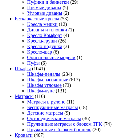
Пуфики и банкетки
(29)
Прямые диваны
(5)
Угловые диваны
(2)
Бескаркасные кресла
(53)
Кресла-мешки
(12)
Диваны и плюшки
(1)
Кресло Комфорт
(4)
Кресла-груши
(26)
Кресло-подушка
(3)
Кресло-шар
(6)
Оригинальные модели
(1)
Пуфы
(6)
Шкафы
(1041)
Шкафы-пеналы
(234)
Шкафы распашные
(617)
Шкафы угловые
(73)
Шкафы-купе
(131)
Матрасы
(116)
Матрасы в рулоне
(11)
Беспружинные матрасы
(18)
Детские матрасы
(9)
Ортопедические матрасы
(36)
Пружинные матрасы с блоком TFK
(74)
Пружинные с блоком боннель
(20)
Кровати
(467)