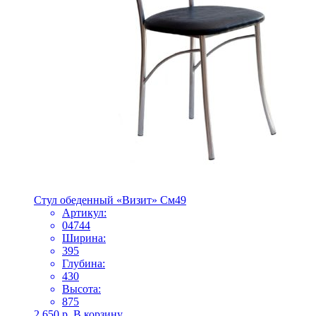
Стул обеденный «Визит» См49
Артикул:
04744
Ширина:
395
Глубина:
430
Высота:
875
2 650
р.
В корзину