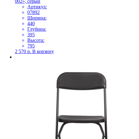
002», серый
Артикул:
07892
Ширина:
440
Глубина:
395
Высота:
795
2 570
р.
В корзину