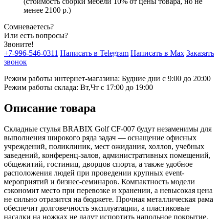
(стоимость сборки мебели 10% от цены товара, но не
менее 2100 р.)
Сомневаетесь?
Или есть вопросы?
Звоните!
+7-996-546-0311
Написать в Telegram
Написать в Max
Заказать
звонок
Режим работы интернет-магазина: Будние дни с 9:00 до 20:00
Режим работы склада: Вт,Чт с 17:00 до 19:00
Описание товара
Складные стулья BRABIX Golf CF-007 будут незаменимы для
выполнения широкого ряда задач — оснащение офисных
учреждений, поликлиник, мест ожидания, холлов, учебных
заведений, конференц-залов, административных помещений,
общежитий, гостиниц, дворцов спорта, а также удобное
расположения людей при проведении крупных event-
мероприятий и бизнес-семинаров. Компактность модели
сэкономит место при перевозке и хранении, а невысокая цена
не сильно отразится на бюджете. Прочная металлическая рама
обеспечит долговечность эксплуатации, а пластиковые
насадки на ножках не дадут испортить напольное покрытие.