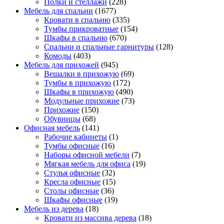
Полки и стеллажи
(228)
Мебель для спальни
(1677)
Кровати в спальню
(335)
Тумбы прикроватные
(154)
Шкафы в спальню
(670)
Спальни и спальные гарнитуры
(128)
Комоды
(403)
Мебель для прихожей
(945)
Вешалки в прихожую
(69)
Тумбы в прихожую
(172)
Шкафы в прихожую
(490)
Модульные прихожие
(73)
Прихожие
(150)
Обувницы
(68)
Офисная мебель
(141)
Рабочие кабинеты
(1)
Тумбы офисные
(16)
Наборы офисной мебели
(7)
Мягкая мебель для офиса
(19)
Стулья офисные
(32)
Кресла офисные
(15)
Столы офисные
(36)
Шкафы офисные
(19)
Мебель из дерева
(18)
Кровати из массива дерева
(18)