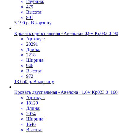
Глубина:
479
Высота:
801
5 190
р.
В корзину
Кровать односпальная «Авелона» 0,9м Кр032.0_90
Артикул:
20291
Длина:
2218
Ширина:
946
Высота:
972
13 650
р.
В корзину
Кровать двуспальная «Авелона» 1,6м Кр023.0_160
Артикул:
18129
Длина:
2074
Ширина:
1646
Высота: