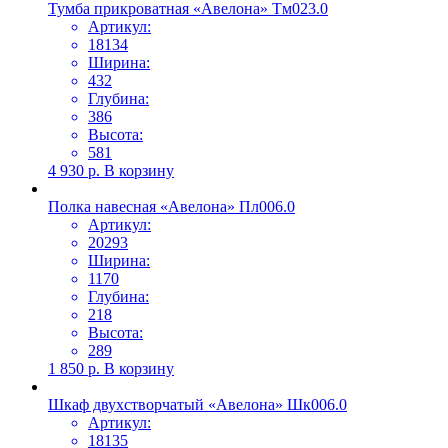
Тумба прикроватная «Авелона» Тм023.0
Артикул:
18134
Ширина:
432
Глубина:
386
Высота:
581
4 930
р.
В корзину
Полка навесная «Авелона» Пл006.0
Артикул:
20293
Ширина:
1170
Глубина:
218
Высота:
289
1 850
р.
В корзину
Шкаф двухстворчатый «Авелона» Шк006.0
Артикул:
18135