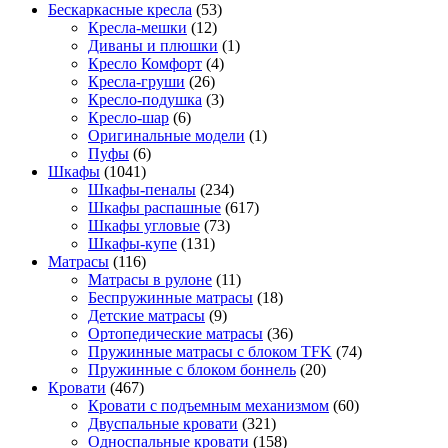
Бескаркасные кресла
(53)
Кресла-мешки
(12)
Диваны и плюшки
(1)
Кресло Комфорт
(4)
Кресла-груши
(26)
Кресло-подушка
(3)
Кресло-шар
(6)
Оригинальные модели
(1)
Пуфы
(6)
Шкафы
(1041)
Шкафы-пеналы
(234)
Шкафы распашные
(617)
Шкафы угловые
(73)
Шкафы-купе
(131)
Матрасы
(116)
Матрасы в рулоне
(11)
Беспружинные матрасы
(18)
Детские матрасы
(9)
Ортопедические матрасы
(36)
Пружинные матрасы с блоком TFK
(74)
Пружинные с блоком боннель
(20)
Кровати
(467)
Кровати с подъемным механизмом
(60)
Двуспальные кровати
(321)
Односпальные кровати
(158)