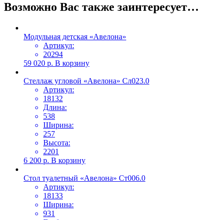
Возможно Вас также заинтересует…
Модульная детская «Авелона»
Артикул:
20294
59 020
р.
В корзину
Стеллаж угловой «Авелона» Сл023.0
Артикул:
18132
Длина:
538
Ширина:
257
Высота:
2201
6 200
р.
В корзину
Стол туалетный «Авелона» Ст006.0
Артикул:
18133
Ширина:
931