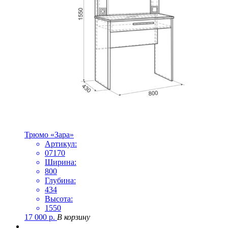
Трюмо «Зара»
Артикул:
07170
Ширина:
800
Глубина:
434
Высота:
1550
17 000
р.
В корзину