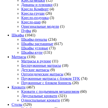
Кресла-мешки
(12)
Диваны и плюшки
(1)
Кресло Комфорт
(4)
Кресла-груши
(26)
Кресло-подушка
(3)
Кресло-шар
(6)
Оригинальные модели
(1)
Пуфы
(6)
Шкафы
(1041)
Шкафы-пеналы
(234)
Шкафы распашные
(617)
Шкафы угловые
(73)
Шкафы-купе
(131)
Матрасы
(116)
Матрасы в рулоне
(11)
Беспружинные матрасы
(18)
Детские матрасы
(9)
Ортопедические матрасы
(36)
Пружинные матрасы с блоком TFK
(74)
Пружинные с блоком боннель
(20)
Кровати
(467)
Кровати с подъемным механизмом
(60)
Двуспальные кровати
(321)
Односпальные кровати
(158)
Столы
(529)