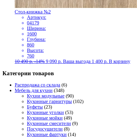
Стол-книжка №2
Артикул:
04179
Ширина:
1600
Глубина:
860
Высота:
760
10 490
р.
-14%
9 090
р.
Ваша выгода
1 400
р.
В корзину
Категории товаров
Распродажа со склада
(6)
Мебель для кухни
(348)
Кухни модульные
(90)
Кухонные гарнитуры
(102)
Буфеты
(23)
Кухонные уголки
(53)
Кухонные мойки
(49)
Кухонные смесители
(9)
Посудосушители
(8)
Кухонные фартуки
(14)