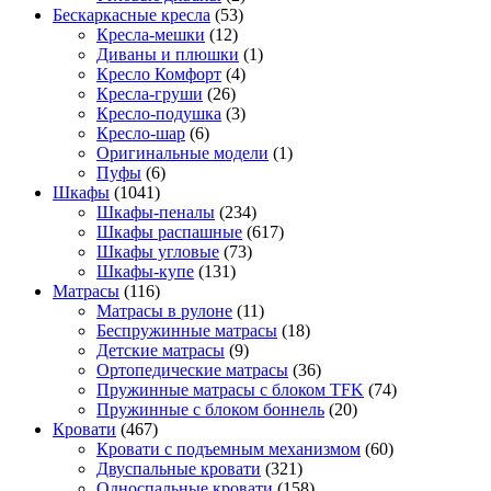
Бескаркасные кресла
(53)
Кресла-мешки
(12)
Диваны и плюшки
(1)
Кресло Комфорт
(4)
Кресла-груши
(26)
Кресло-подушка
(3)
Кресло-шар
(6)
Оригинальные модели
(1)
Пуфы
(6)
Шкафы
(1041)
Шкафы-пеналы
(234)
Шкафы распашные
(617)
Шкафы угловые
(73)
Шкафы-купе
(131)
Матрасы
(116)
Матрасы в рулоне
(11)
Беспружинные матрасы
(18)
Детские матрасы
(9)
Ортопедические матрасы
(36)
Пружинные матрасы с блоком TFK
(74)
Пружинные с блоком боннель
(20)
Кровати
(467)
Кровати с подъемным механизмом
(60)
Двуспальные кровати
(321)
Односпальные кровати
(158)