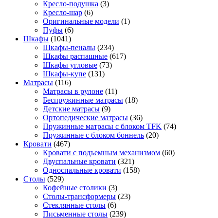
Кресло-подушка
(3)
Кресло-шар
(6)
Оригинальные модели
(1)
Пуфы
(6)
Шкафы
(1041)
Шкафы-пеналы
(234)
Шкафы распашные
(617)
Шкафы угловые
(73)
Шкафы-купе
(131)
Матрасы
(116)
Матрасы в рулоне
(11)
Беспружинные матрасы
(18)
Детские матрасы
(9)
Ортопедические матрасы
(36)
Пружинные матрасы с блоком TFK
(74)
Пружинные с блоком боннель
(20)
Кровати
(467)
Кровати с подъемным механизмом
(60)
Двуспальные кровати
(321)
Односпальные кровати
(158)
Столы
(529)
Кофейные столики
(3)
Столы-трансформеры
(23)
Стеклянные столы
(6)
Письменные столы
(239)