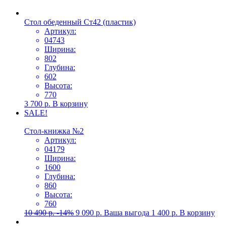
Стол обеденный Ст42 (пластик)
Артикул:
04743
Ширина:
802
Глубина:
602
Высота:
770
3 700
р.
В корзину
SALE!
Стол-книжка №2
Артикул:
04179
Ширина:
1600
Глубина:
860
Высота:
760
10 490
р.
-14%
9 090
р.
Ваша выгода
1 400
р.
В корзину