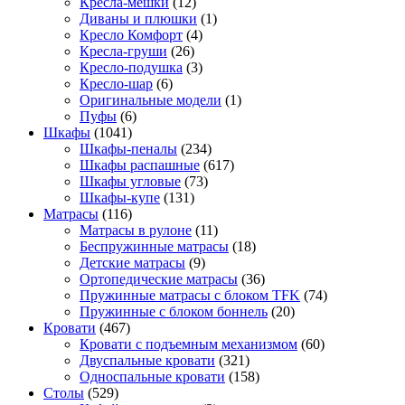
Кресла-мешки
(12)
Диваны и плюшки
(1)
Кресло Комфорт
(4)
Кресла-груши
(26)
Кресло-подушка
(3)
Кресло-шар
(6)
Оригинальные модели
(1)
Пуфы
(6)
Шкафы
(1041)
Шкафы-пеналы
(234)
Шкафы распашные
(617)
Шкафы угловые
(73)
Шкафы-купе
(131)
Матрасы
(116)
Матрасы в рулоне
(11)
Беспружинные матрасы
(18)
Детские матрасы
(9)
Ортопедические матрасы
(36)
Пружинные матрасы с блоком TFK
(74)
Пружинные с блоком боннель
(20)
Кровати
(467)
Кровати с подъемным механизмом
(60)
Двуспальные кровати
(321)
Односпальные кровати
(158)
Столы
(529)