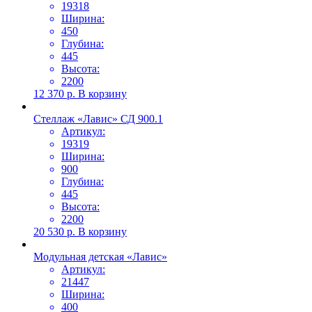
19318
Ширина:
450
Глубина:
445
Высота:
2200
12 370
р.
В корзину
Стеллаж «Лавис» СД 900.1
Артикул:
19319
Ширина:
900
Глубина:
445
Высота:
2200
20 530
р.
В корзину
Модульная детская «Лавис»
Артикул:
21447
Ширина:
400