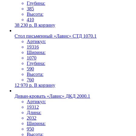
Глубина:
385
Высота:
410
38 230
р.
В корзину
Стол письменный «Лавис» СТД 1070.1
Артикул:
19316
Ширина:
1070
Глубина:
590
Высота:
760
12 970
р.
В корзину
Диван-кровать «Лавис» ДКД 2000.1
Артикул:
19312
Длина:
2032
Ширина:
950
Высота: