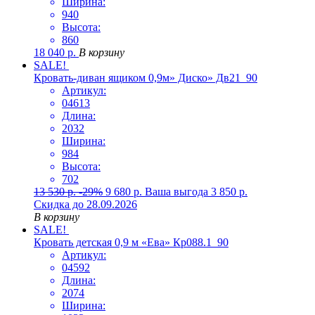
Ширина:
940
Высота:
860
18 040
р.
В корзину
SALE!
Кровать-диван ящиком 0,9м» Диско» Дв21_90
Артикул:
04613
Длина:
2032
Ширина:
984
Высота:
702
13 530
р.
-29%
9 680
р.
Ваша выгода
3 850
р.
Скидка до 28.09.2026
В корзину
SALE!
Кровать детская 0,9 м «Ева» Кр088.1_90
Артикул:
04592
Длина:
2074
Ширина: