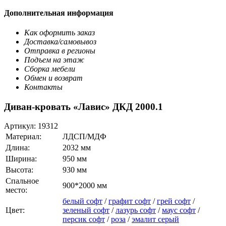
Дополнительная информация
Как оформить заказ
Доставка/самовывоз
Отправка в регионы
Подъем на этаж
Сборка мебели
Обмен и возврат
Контакты
Диван-кровать «Лавис» ДКД 2000.1
Артикул:
19312
Материал:
ЛДСП/МДФ
Длина:
2032 мм
Ширина:
950 мм
Высота:
930 мм
Спальное
900*2000 мм
место:
белый софт
/
графит софт
/
грей софт
/
Цвет:
зеленый софт
/
лазурь софт
/
маус софт
/
персик софт
/
роза
/
эмалит серый