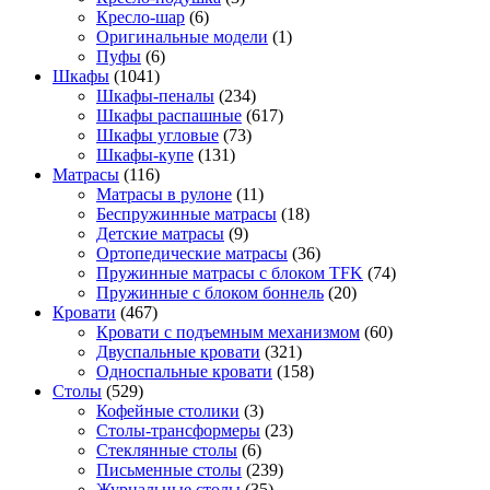
Кресло-шар
(6)
Оригинальные модели
(1)
Пуфы
(6)
Шкафы
(1041)
Шкафы-пеналы
(234)
Шкафы распашные
(617)
Шкафы угловые
(73)
Шкафы-купе
(131)
Матрасы
(116)
Матрасы в рулоне
(11)
Беспружинные матрасы
(18)
Детские матрасы
(9)
Ортопедические матрасы
(36)
Пружинные матрасы с блоком TFK
(74)
Пружинные с блоком боннель
(20)
Кровати
(467)
Кровати с подъемным механизмом
(60)
Двуспальные кровати
(321)
Односпальные кровати
(158)
Столы
(529)
Кофейные столики
(3)
Столы-трансформеры
(23)
Стеклянные столы
(6)
Письменные столы
(239)
Журнальные столы
(35)