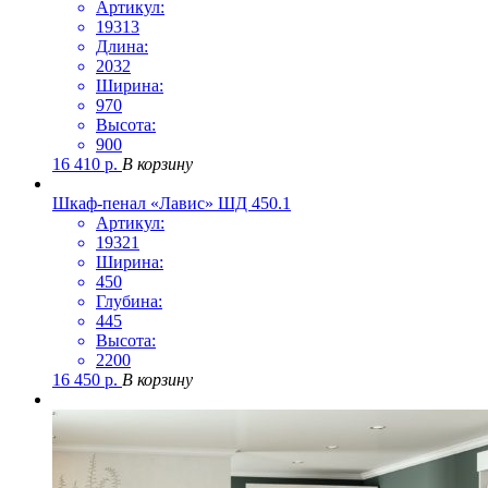
Артикул:
19313
Длина:
2032
Ширина:
970
Высота:
900
16 410
р.
В корзину
Шкаф-пенал «Лавис» ШД 450.1
Артикул:
19321
Ширина:
450
Глубина:
445
Высота:
2200
16 450
р.
В корзину