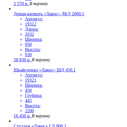
2 570
р.
В корзину
Диван-кровать «Лавис» ДКД 2000.1
Артикул:
19312
Длина:
2032
Ширина:
950
Высота:
930
28 830
р.
В корзину
Шкаф-пенал «Лавис» ШД 450.1
Артикул:
19321
Ширина:
450
Глубина:
445
Высота:
2200
16 450
р.
В корзину
Стеллаж «Лавис» СД 900.1