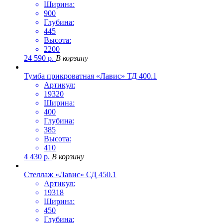
Ширина:
900
Глубина:
445
Высота:
2200
24 590
р.
В корзину
Тумба прикроватная «Лавис» ТД 400.1
Артикул:
19320
Ширина:
400
Глубина:
385
Высота:
410
4 430
р.
В корзину
Стеллаж «Лавис» СД 450.1
Артикул:
19318
Ширина:
450
Глубина: