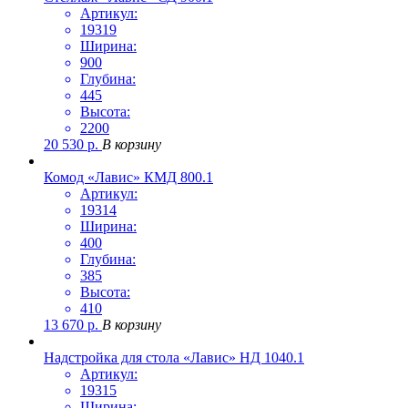
Артикул:
19319
Ширина:
900
Глубина:
445
Высота:
2200
20 530
р.
В корзину
Комод «Лавис» КМД 800.1
Артикул:
19314
Ширина:
400
Глубина:
385
Высота:
410
13 670
р.
В корзину
Надстройка для стола «Лавис» НД 1040.1
Артикул:
19315
Ширина: