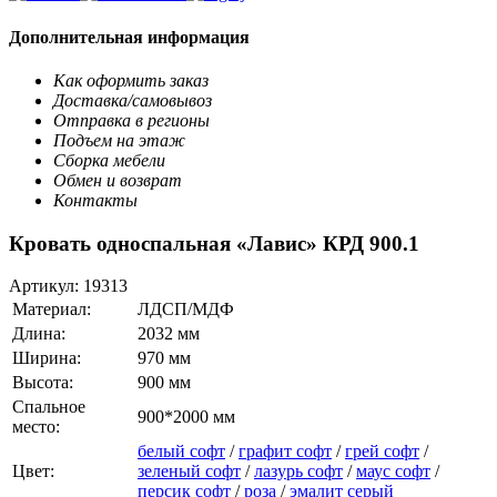
Дополнительная информация
Как оформить заказ
Доставка/самовывоз
Отправка в регионы
Подъем на этаж
Сборка мебели
Обмен и возврат
Контакты
Кровать односпальная «Лавис» КРД 900.1
Артикул:
19313
Материал:
ЛДСП/МДФ
Длина:
2032 мм
Ширина:
970 мм
Высота:
900 мм
Спальное
900*2000 мм
место:
белый софт
/
графит софт
/
грей софт
/
Цвет:
зеленый софт
/
лазурь софт
/
маус софт
/
персик софт
/
роза
/
эмалит серый