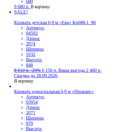
680
9 680
р.
В корзину
SALE!
Кровать детская 0,9 м «Ева» Кр088.1_90
Артикул:
04592
Длина:
2074
Ширина:
1032
Высота:
848
8 610
р.
-29%
6 150
р.
Ваша выгода
2 460
р.
Скидка до 28.09.2026
В корзину
Кровать односпальная 0,9 м «Прованс»
Артикул:
03954
Длина:
2071
Ширина:
970
Высота: