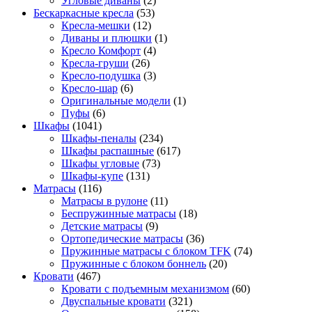
Угловые диваны
(2)
Бескаркасные кресла
(53)
Кресла-мешки
(12)
Диваны и плюшки
(1)
Кресло Комфорт
(4)
Кресла-груши
(26)
Кресло-подушка
(3)
Кресло-шар
(6)
Оригинальные модели
(1)
Пуфы
(6)
Шкафы
(1041)
Шкафы-пеналы
(234)
Шкафы распашные
(617)
Шкафы угловые
(73)
Шкафы-купе
(131)
Матрасы
(116)
Матрасы в рулоне
(11)
Беспружинные матрасы
(18)
Детские матрасы
(9)
Ортопедические матрасы
(36)
Пружинные матрасы с блоком TFK
(74)
Пружинные с блоком боннель
(20)
Кровати
(467)
Кровати с подъемным механизмом
(60)
Двуспальные кровати
(321)