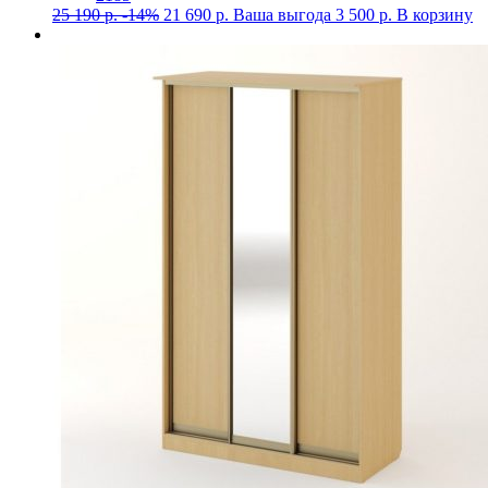
25 190
р.
-14%
21 690
р.
Ваша выгода
3 500
р.
В корзину