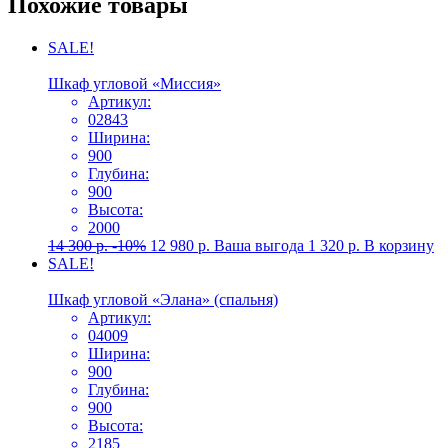
Похожие товары
SALE!
Шкаф угловой «Миссия»
Артикул:
02843
Ширина:
900
Глубина:
900
Высота:
2000
14 300
р.
-10%
12 980
р.
Ваша выгода
1 320
р.
В корзину
SALE!
Шкаф угловой «Элана» (спальня)
Артикул:
04009
Ширина:
900
Глубина:
900
Высота:
2185