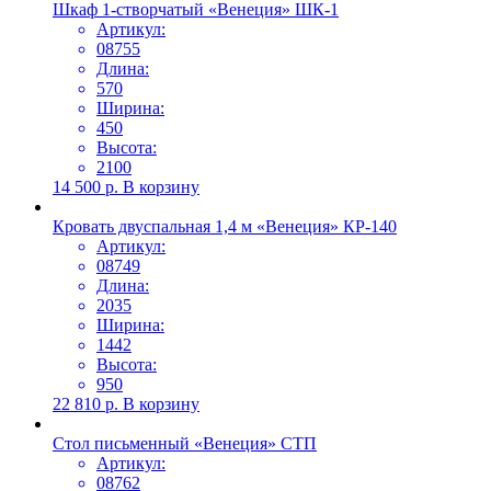
Шкаф 1-створчатый «Венеция» ШК-1
Артикул:
08755
Длина:
570
Ширина:
450
Высота:
2100
14 500
р.
В корзину
Кровать двуспальная 1,4 м «Венеция» КР-140
Артикул:
08749
Длина:
2035
Ширина:
1442
Высота:
950
22 810
р.
В корзину
Стол письменный «Венеция» СТП
Артикул:
08762