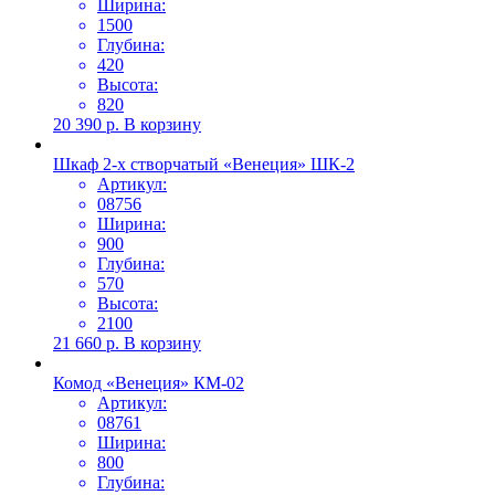
Ширина:
1500
Глубина:
420
Высота:
820
20 390
р.
В корзину
Шкаф 2-х створчатый «Венеция» ШК-2
Артикул:
08756
Ширина:
900
Глубина:
570
Высота:
2100
21 660
р.
В корзину
Комод «Венеция» КМ-02
Артикул:
08761
Ширина:
800
Глубина: