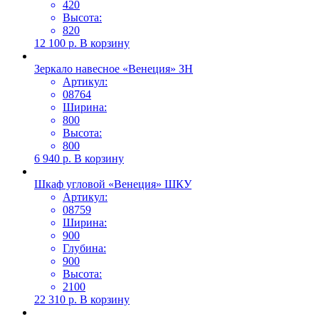
420
Высота:
820
12 100
р.
В корзину
Зеркало навесное «Венеция» ЗН
Артикул:
08764
Ширина:
800
Высота:
800
6 940
р.
В корзину
Шкаф угловой «Венеция» ШКУ
Артикул:
08759
Ширина:
900
Глубина:
900
Высота:
2100
22 310
р.
В корзину