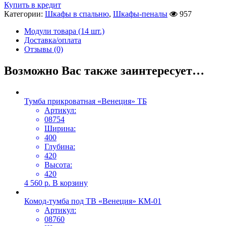
Купить в кредит
Категории:
Шкафы в спальню
,
Шкафы-пеналы
957
Модули товара (14 шт.)
Доставка/оплата
Отзывы (0)
Возможно Вас также заинтересует…
Тумба прикроватная «Венеция» ТБ
Артикул:
08754
Ширина:
400
Глубина:
420
Высота:
420
4 560
р.
В корзину
Комод-тумба под ТВ «Венеция» КМ-01
Артикул:
08760