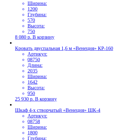
Ширина:
1200
Глубина:
570
Высота:
750
8 080
р.
В корзину
Кровать двуспальная 1,6 м «Венеция» КР-160
Артикул:
08750
Длина:
2035
Ширина:
1642
Высота:
950
25 930
р.
В корзину
Шкаф 4-х створчатый «Венеция» ШК-4
Артикул:
08758
Ширина:
1800
Глубина: