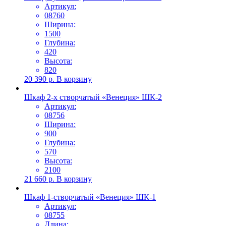
Артикул:
08760
Ширина:
1500
Глубина:
420
Высота:
820
20 390
р.
В корзину
Шкаф 2-х створчатый «Венеция» ШК-2
Артикул:
08756
Ширина:
900
Глубина:
570
Высота:
2100
21 660
р.
В корзину
Шкаф 1-створчатый «Венеция» ШК-1
Артикул:
08755
Длина: