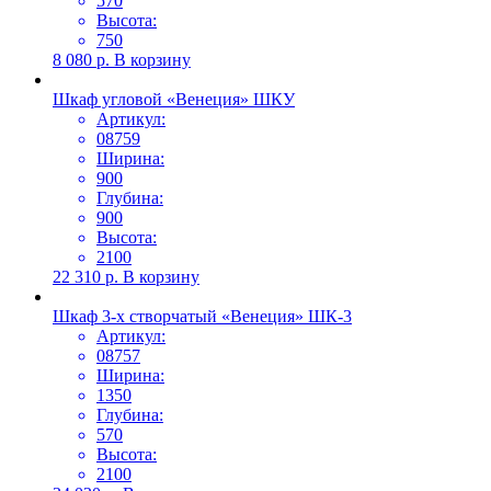
570
Высота:
750
8 080
р.
В корзину
Шкаф угловой «Венеция» ШКУ
Артикул:
08759
Ширина:
900
Глубина:
900
Высота:
2100
22 310
р.
В корзину
Шкаф 3-х створчатый «Венеция» ШК-3
Артикул:
08757
Ширина:
1350
Глубина:
570
Высота:
2100