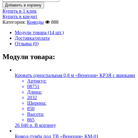
Добавить в корзину
Купить в 1 клик
Купить в кредит
Категория:
Комоды
888
Модули товара (14 шт.)
Доставка/оплата
Отзывы (0)
Модули товара:
Кровать односпальная 0,8 м «Венеция» КР3Я с ящиками
Артикул:
08751
Длина:
2032
Ширина:
850
Высота:
865
26 040
р.
В корзину
Комод-тумба под ТВ «Венеция» КМ-01