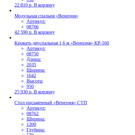
22 810
р.
В корзину
Модульная спальня «Венеция»
Артикул:
08766
42 590
р.
В корзину
Кровать двуспальная 1,6 м «Венеция» КР-160
Артикул:
08750
Длина:
2035
Ширина:
1642
Высота:
950
25 930
р.
В корзину
Стол письменный «Венеция» СТП
Артикул:
08762
Ширина:
1200
Глубина: