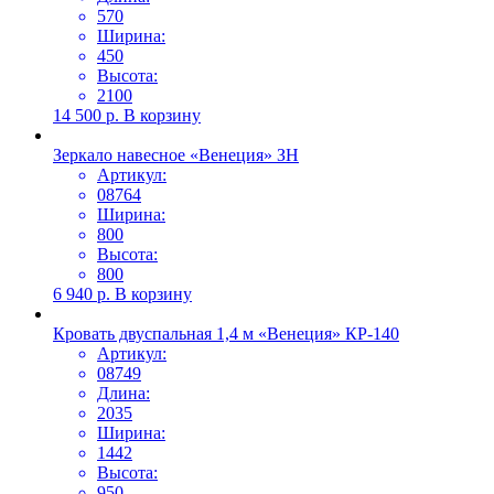
570
Ширина:
450
Высота:
2100
14 500
р.
В корзину
Зеркало навесное «Венеция» ЗН
Артикул:
08764
Ширина:
800
Высота:
800
6 940
р.
В корзину
Кровать двуспальная 1,4 м «Венеция» КР-140
Артикул:
08749
Длина:
2035
Ширина:
1442
Высота:
950