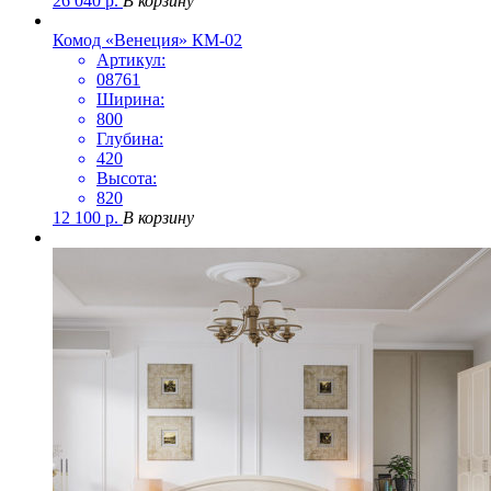
26 040
р.
В корзину
Комод «Венеция» КМ-02
Артикул:
08761
Ширина:
800
Глубина:
420
Высота:
820
12 100
р.
В корзину