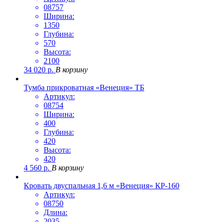
08757
Ширина:
1350
Глубина:
570
Высота:
2100
34 020
р.
В корзину
Тумба прикроватная «Венеция» ТБ
Артикул:
08754
Ширина:
400
Глубина:
420
Высота:
420
4 560
р.
В корзину
Кровать двуспальная 1,6 м «Венеция» КР-160
Артикул:
08750
Длина:
2035