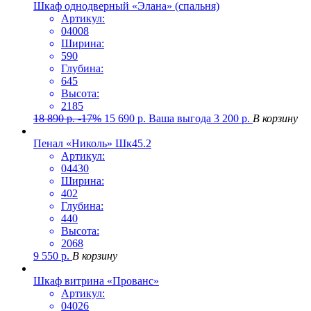
Шкаф однодверный «Элана» (спальня)
Артикул:
04008
Ширина:
590
Глубина:
645
Высота:
2185
18 890
р.
-17%
15 690
р.
Ваша выгода
3 200
р.
В корзину
Пенал «Николь» Шк45.2
Артикул:
04430
Ширина:
402
Глубина:
440
Высота:
2068
9 550
р.
В корзину
Шкаф витрина «Прованс»
Артикул:
04026