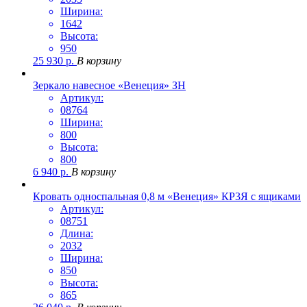
Ширина:
1642
Высота:
950
25 930
р.
В корзину
Зеркало навесное «Венеция» ЗН
Артикул:
08764
Ширина:
800
Высота:
800
6 940
р.
В корзину
Кровать односпальная 0,8 м «Венеция» КР3Я с ящиками
Артикул:
08751
Длина:
2032
Ширина:
850
Высота:
865