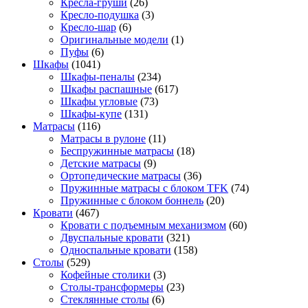
Кресла-груши
(26)
Кресло-подушка
(3)
Кресло-шар
(6)
Оригинальные модели
(1)
Пуфы
(6)
Шкафы
(1041)
Шкафы-пеналы
(234)
Шкафы распашные
(617)
Шкафы угловые
(73)
Шкафы-купе
(131)
Матрасы
(116)
Матрасы в рулоне
(11)
Беспружинные матрасы
(18)
Детские матрасы
(9)
Ортопедические матрасы
(36)
Пружинные матрасы с блоком TFK
(74)
Пружинные с блоком боннель
(20)
Кровати
(467)
Кровати с подъемным механизмом
(60)
Двуспальные кровати
(321)
Односпальные кровати
(158)
Столы
(529)
Кофейные столики
(3)
Столы-трансформеры
(23)
Стеклянные столы
(6)