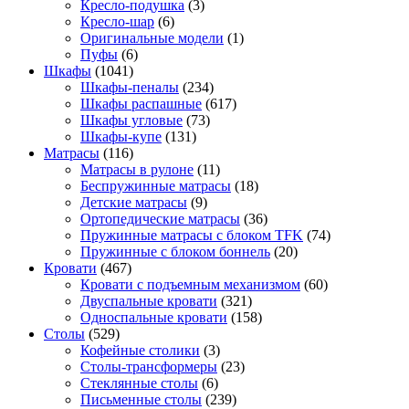
Кресло-подушка
(3)
Кресло-шар
(6)
Оригинальные модели
(1)
Пуфы
(6)
Шкафы
(1041)
Шкафы-пеналы
(234)
Шкафы распашные
(617)
Шкафы угловые
(73)
Шкафы-купе
(131)
Матрасы
(116)
Матрасы в рулоне
(11)
Беспружинные матрасы
(18)
Детские матрасы
(9)
Ортопедические матрасы
(36)
Пружинные матрасы с блоком TFK
(74)
Пружинные с блоком боннель
(20)
Кровати
(467)
Кровати с подъемным механизмом
(60)
Двуспальные кровати
(321)
Односпальные кровати
(158)
Столы
(529)
Кофейные столики
(3)
Столы-трансформеры
(23)
Стеклянные столы
(6)
Письменные столы
(239)