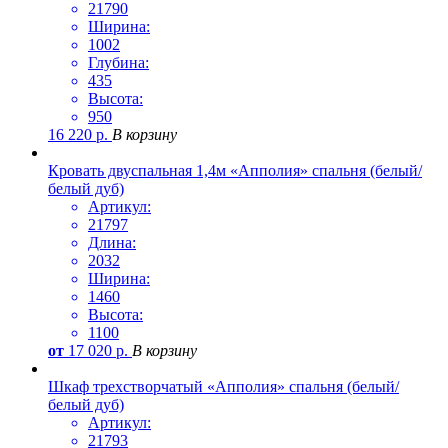
21790
Ширина:
1002
Глубина:
435
Высота:
950
16 220
р.
В корзину
Кровать двуспальная 1,4м «Апполия» спальня (белый/
белый дуб)
Артикул:
21797
Длина:
2032
Ширина:
1460
Высота:
1100
от
17 020
р.
В корзину
Шкаф трехстворчатый «Апполия» спальня (белый/
белый дуб)
Артикул:
21793