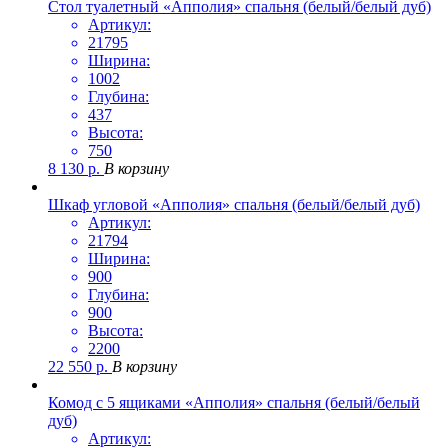
Стол туалетный «Апполия» спальня (белый/белый дуб)
Артикул:
21795
Ширина:
1002
Глубина:
437
Высота:
750
8 130
р.
В корзину
Шкаф угловой «Апполия» спальня (белый/белый дуб)
Артикул:
21794
Ширина:
900
Глубина:
900
Высота:
2200
22 550
р.
В корзину
Комод с 5 ящиками «Апполия» спальня (белый/белый
дуб)
Артикул: