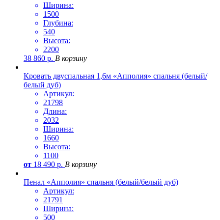
Ширина:
1500
Глубина:
540
Высота:
2200
38 860
р.
В корзину
Кровать двуспальная 1,6м «Апполия» спальня (белый/
белый дуб)
Артикул:
21798
Длина:
2032
Ширина:
1660
Высота:
1100
от
18 490
р.
В корзину
Пенал «Апполия» спальня (белый/белый дуб)
Артикул:
21791
Ширина:
500