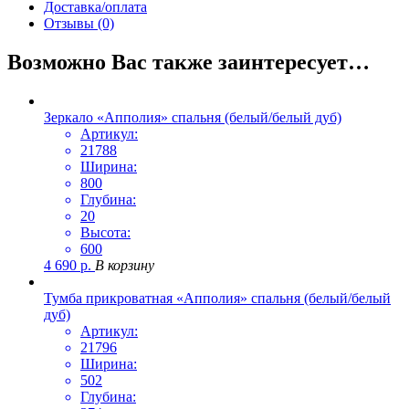
Доставка/оплата
Отзывы (0)
Возможно Вас также заинтересует…
Зеркало «Апполия» спальня (белый/белый дуб)
Артикул:
21788
Ширина:
800
Глубина:
20
Высота:
600
4 690
р.
В корзину
Тумба прикроватная «Апполия» спальня (белый/белый
дуб)
Артикул:
21796
Ширина:
502
Глубина: