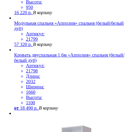
Высота:
950
16 220
р.
В корзину
Модульная спальня «Апполия» спальня (белый/белый
дуб)
Артикул:
21799
57 320
р.
В корзину
Кровать двуспальная 1,6м «Апполия» спальня (белый/
белый дуб)
Артикул:
21798
Длина:
2032
Ширина:
1660
Высота:
1100
от
18 490
р.
В корзину