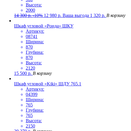
Высота:
2000
14 300
р.
-10%
12 980
р.
Ваша выгода
1 320
р.
В корзину
Шкаф угловой «Ронда» ШКУ
Артикул:
08741
Ширина:
870
Глубина:
870
Высота:
2120
15 500
р.
В корзину
Шкаф угловой «Kiki» ШДУ 765.1
Артикул:
04399
Ширина:
765
Глубина:
765
Высота:
2150