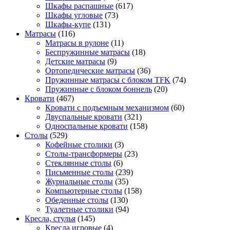
Шкафы распашные
(617)
Шкафы угловые
(73)
Шкафы-купе
(131)
Матрасы
(116)
Матрасы в рулоне
(11)
Беспружинные матрасы
(18)
Детские матрасы
(9)
Ортопедические матрасы
(36)
Пружинные матрасы с блоком TFK
(74)
Пружинные с блоком боннель
(20)
Кровати
(467)
Кровати с подъемным механизмом
(60)
Двуспальные кровати
(321)
Односпальные кровати
(158)
Столы
(529)
Кофейные столики
(3)
Столы-трансформеры
(23)
Стеклянные столы
(6)
Письменные столы
(239)
Журнальные столы
(35)
Компьютерные столы
(158)
Обеденные столы
(130)
Туалетные столики
(94)
Кресла, стулья
(145)
Кресла игровые
(4)