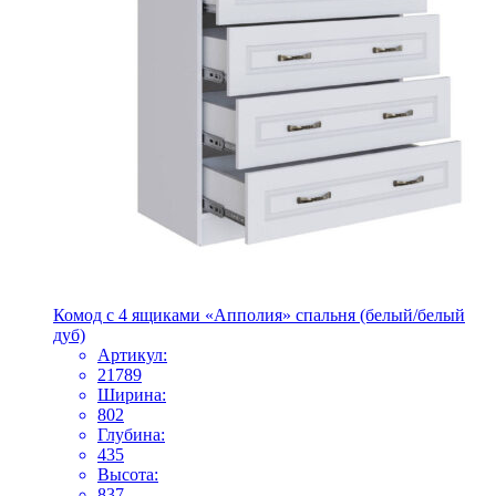
Комод с 4 ящиками «Апполия» спальня (белый/белый
дуб)
Артикул:
21789
Ширина:
802
Глубина:
435
Высота:
837