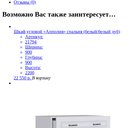
Отзывы (0)
Возможно Вас также заинтересует…
Шкаф угловой «Апполия» спальня (белый/белый дуб)
Артикул:
21794
Ширина:
900
Глубина:
900
Высота:
2200
22 550
р.
В корзину