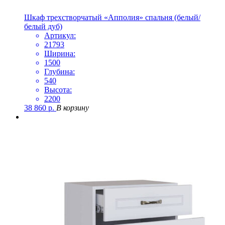
Шкаф трехстворчатый «Апполия» спальня (белый/
белый дуб)
Артикул:
21793
Ширина:
1500
Глубина:
540
Высота:
2200
38 860
р.
В корзину