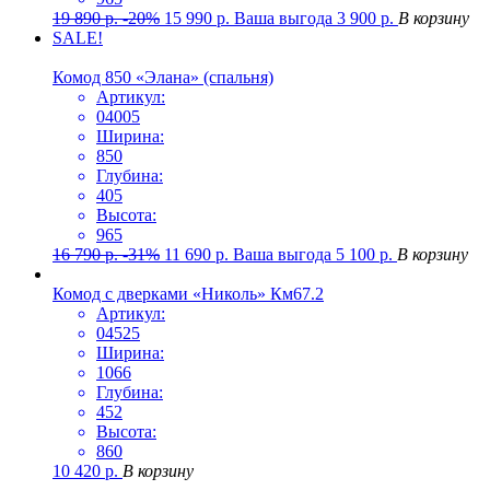
19 890
р.
-20%
15 990
р.
Ваша выгода
3 900
р.
В корзину
SALE!
Комод 850 «Элана» (спальня)
Артикул:
04005
Ширина:
850
Глубина:
405
Высота:
965
16 790
р.
-31%
11 690
р.
Ваша выгода
5 100
р.
В корзину
Комод с дверками «Николь» Км67.2
Артикул:
04525
Ширина:
1066
Глубина:
452
Высота:
860
10 420
р.
В корзину