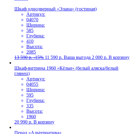
Шкаф однодверный «Элана» (гостиная)
Артикул:
04070
Ширина:
585
Глубина:
410
Высота:
2085
13 590
р.
-15%
11 590
р.
Ваша выгода
2 000
р.
В корзину
Шкаф-витрина 1960 «Кёльн» (белый аляска/белый
глянец)
Артикул:
04055
Ширина:
595
Глубина:
335
Высота:
1960
20 990
р.
В корзину
Пенал «Альтернатива»