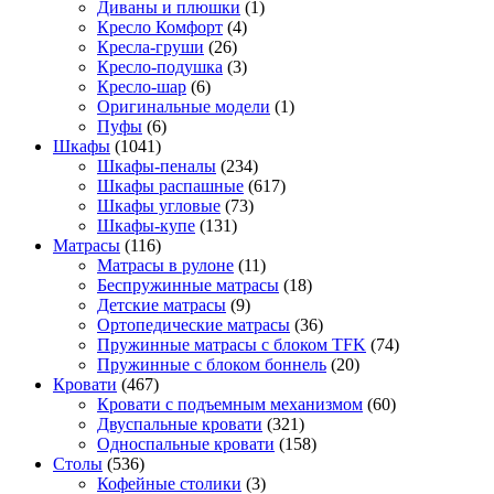
Диваны и плюшки
(1)
Кресло Комфорт
(4)
Кресла-груши
(26)
Кресло-подушка
(3)
Кресло-шар
(6)
Оригинальные модели
(1)
Пуфы
(6)
Шкафы
(1041)
Шкафы-пеналы
(234)
Шкафы распашные
(617)
Шкафы угловые
(73)
Шкафы-купе
(131)
Матрасы
(116)
Матрасы в рулоне
(11)
Беспружинные матрасы
(18)
Детские матрасы
(9)
Ортопедические матрасы
(36)
Пружинные матрасы с блоком TFK
(74)
Пружинные с блоком боннель
(20)
Кровати
(467)
Кровати с подъемным механизмом
(60)
Двуспальные кровати
(321)
Односпальные кровати
(158)
Столы
(536)
Кофейные столики
(3)