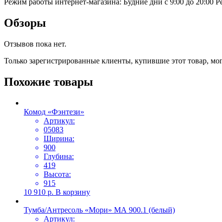
Режим работы интернет-магазина: Будние дни с 9:00 до 20:00
Р
Обзоры
Отзывов пока нет.
Только зарегистрированные клиенты, купившие этот товар, мо
Похожие товары
Комод «Фэнтези»
Артикул:
05083
Ширина:
900
Глубина:
419
Высота:
915
10 910
р.
В корзину
Тумба/Антресоль «Мори» МА 900.1 (белый)
Артикул: