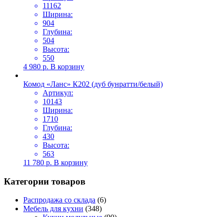
11162
Ширина:
904
Глубина:
504
Высота:
550
4 980
р.
В корзину
Комод «Ланс» К202 (дуб бунратти/белый)
Артикул:
10143
Ширина:
1710
Глубина:
430
Высота:
563
11 780
р.
В корзину
Категории товаров
Распродажа со склада
(6)
Мебель для кухни
(348)