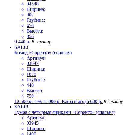
04548
Ширина:
902
Глубина:
456
Высота:
856
9 440
р.
В корзину
SALE!
Комод «Соренто» (спальня)
Артикул:
03947
Ширина:
1070
Глубина:
440
Высота:
750
12 590
р.
-5%
11 990
р.
Ваша выгода
600
р.
В корзину
SALE!
Тумба с четырьмя ящиками «Соренто» (спальня)
Артикул:
03945
Ширина:
1400