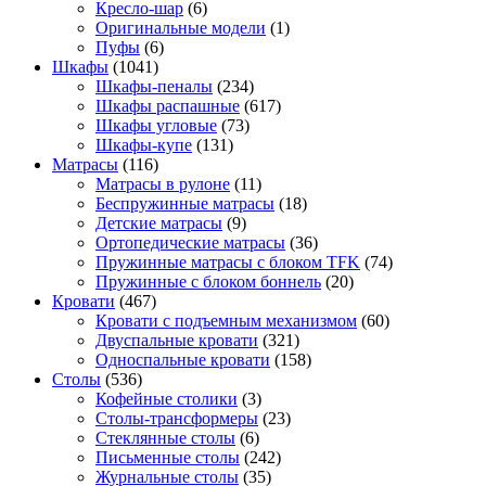
Кресло-шар
(6)
Оригинальные модели
(1)
Пуфы
(6)
Шкафы
(1041)
Шкафы-пеналы
(234)
Шкафы распашные
(617)
Шкафы угловые
(73)
Шкафы-купе
(131)
Матрасы
(116)
Матрасы в рулоне
(11)
Беспружинные матрасы
(18)
Детские матрасы
(9)
Ортопедические матрасы
(36)
Пружинные матрасы с блоком TFK
(74)
Пружинные с блоком боннель
(20)
Кровати
(467)
Кровати с подъемным механизмом
(60)
Двуспальные кровати
(321)
Односпальные кровати
(158)
Столы
(536)
Кофейные столики
(3)
Столы-трансформеры
(23)
Стеклянные столы
(6)
Письменные столы
(242)
Журнальные столы
(35)