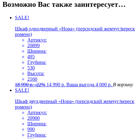
Возможно Вас также заинтересует…
SALE!
Шкаф однодверный «Нора» (персидский жемчуг/вереск
ромено)
Артикул:
20899
Ширина:
495
Глубина:
530
Высота:
2160
18 990
р.
-22%
14 990
р.
Ваша выгода
4 000
р.
В корзину
SALE!
Шкаф двухдверный «Нора» (персидский жемчуг/вереск
ромено)
Артикул:
20900
Ширина:
990
Глубина: