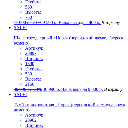
Глубина:
560
Высота:
760
11 990
р.
-21%
9 590
р.
Ваша выгода
2 400
р.
В корзину
SALE!
Шкаф трехдверный «Нора» (персидский жемчуг/вереск
ромено)
Артикул:
20897
Ширина:
1390
Глубина:
530
Высота:
2160
39 990
р.
-23%
30 990
р.
Ваша выгода
9 000
р.
В корзину
SALE!
Тумба прикроватная «Нора» (персидский жемчуг/вереск
ромено)
Артикул:
20902
Ширина: