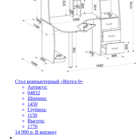
Стол компьютерный «Интел-9»
Артикул:
04832
Ширина:
1450
Глубина:
1150
Высота:
1770
14 990
р.
В корзину