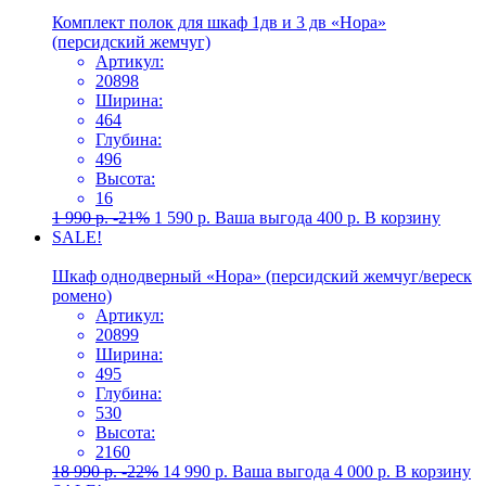
Комплект полок для шкаф 1дв и 3 дв «Нора»
(персидский жемчуг)
Артикул:
20898
Ширина:
464
Глубина:
496
Высота:
16
1 990
р.
-21%
1 590
р.
Ваша выгода
400
р.
В корзину
SALE!
Шкаф однодверный «Нора» (персидский жемчуг/вереск
ромено)
Артикул:
20899
Ширина:
495
Глубина:
530
Высота:
2160
18 990
р.
-22%
14 990
р.
Ваша выгода
4 000
р.
В корзину