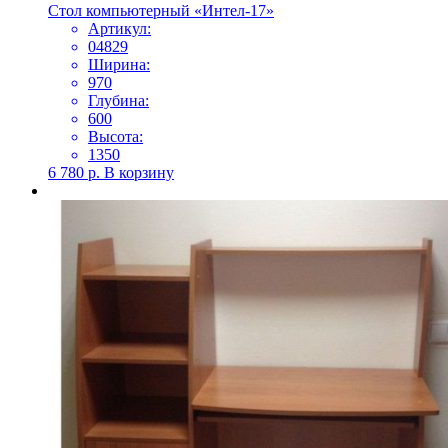
Стол компьютерный «Интел-17»
Артикул:
04829
Ширина:
970
Глубина:
600
Высота:
1350
6 780
р.
В корзину