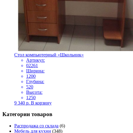
Стол компьютерный «Школьник»
Артикул:
02261
Ширина:
1200
Глубина:
520
Высота:
1250
9 340
р.
В корзину
Категории товаров
Распродажа со склада
(6)
Мебель для кухни
(348)