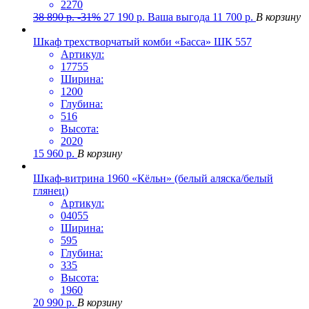
2270
38 890
р.
-31%
27 190
р.
Ваша выгода
11 700
р.
В корзину
Шкаф трехстворчатый комби «Басса» ШК 557
Артикул:
17755
Ширина:
1200
Глубина:
516
Высота:
2020
15 960
р.
В корзину
Шкаф-витрина 1960 «Кёльн» (белый аляска/белый
глянец)
Артикул:
04055
Ширина:
595
Глубина:
335
Высота:
1960
20 990
р.
В корзину