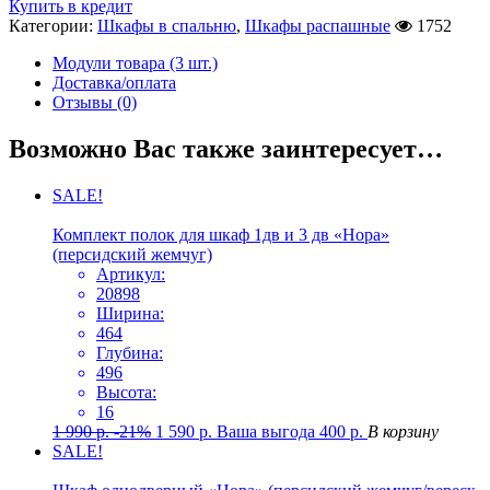
Купить в кредит
Категории:
Шкафы в спальню
,
Шкафы распашные
1752
Модули товара (3 шт.)
Доставка/оплата
Отзывы (0)
Возможно Вас также заинтересует…
SALE!
Комплект полок для шкаф 1дв и 3 дв «Нора»
(персидский жемчуг)
Артикул:
20898
Ширина:
464
Глубина:
496
Высота:
16
1 990
р.
-21%
1 590
р.
Ваша выгода
400
р.
В корзину
SALE!