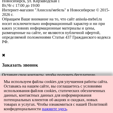
Новосибирск, ул. Кирзаводская 1
Вт,Чт с 17:00 до 19:00
Интернет-магазин "Анисола'мебель" в Новосибирске © 2015-
2026 г.
Обращаем Ваше внимание на то, что сайт anisola-mebel.ru
носит исключительно информационный характер и ни при
каких условиях информационные материалы и цены,
размещенные на сайте, не являются публичной офертой,
определяемой положениями Статьи 437 Гражданского кодекса
РФ.
Заказать звонок
Оставьте свои контакты, чтобы получить бесплатную
консультацию по всем интересующим вас вопросам. Наш
Мы используем файлы cookies для улучшения работы сайта.
специалист перезвонит вам в ближайшее время.
Оставаясь на нашем сайте, вы соглашаетесь с условиями
использования файлов cookies, статических обезличенных
Либо позвоните нам сами по телефону:
+7-996-546-0311
.
данных, контактных данных для информирования
потенциальных клиентов об акциях и скидках, новых
товарах и услугах. Чтобы ознакомиться с нашей Политикой
конфиденциальности
нажмите здесь
.