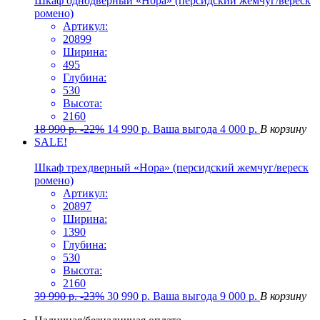
Шкаф однодверный «Нора» (персидский жемчуг/вереск
ромено)
Артикул:
20899
Ширина:
495
Глубина:
530
Высота:
2160
18 990
р.
-22%
14 990
р.
Ваша выгода
4 000
р.
В корзину
SALE!
Шкаф трехдверный «Нора» (персидский жемчуг/вереск
ромено)
Артикул:
20897
Ширина:
1390
Глубина:
530
Высота:
2160
39 990
р.
-23%
30 990
р.
Ваша выгода
9 000
р.
В корзину