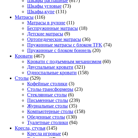
Шкафы распашные
(617)
Шкафы угловые
(73)
Шкафы-купе
(131)
Матрасы
(116)
Матрасы в рулоне
(11)
Беспружинные матрасы
(18)
Детские матрасы
(9)
Ортопедические матрасы
(36)
Пружинные матрасы с блоком TFK
(74)
Пружинные с блоком боннель
(20)
Кровати
(467)
Кровати с подъемным механизмом
(60)
Двуспальные кровати
(321)
Односпальные кровати
(158)
Столы
(529)
Кофейные столики
(3)
Столы-трансформеры
(23)
Стеклянные столы
(6)
Письменные столы
(239)
Журнальные столы
(35)
Компьютерные столы
(158)
Обеденные столы
(130)
Туалетные столики
(94)
Кресла, стулья
(145)
Кресла игровые
(4)