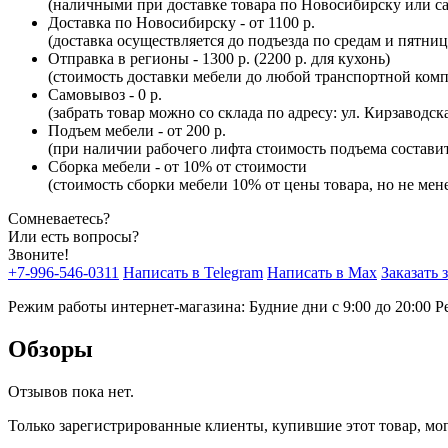
(наличными при доставке товара по Новосибирску или са
Доставка по Новосибирску - от 1100 р.
(доставка осуществляется до подъезда по средам и пятни
Отправка в регионы - 1300 р. (2200 р. для кухонь)
(стоимость доставки мебели до любой транспортной комп
Самовывоз - 0 р.
(забрать товар можно со склада по адресу: ул. Кирзаводск
Подъем мебели - от 200 р.
(при наличии рабочего лифта стоимость подъема составит 
Сборка мебели - от 10% от стоимости
(стоимость сборки мебели 10% от цены товара, но не мене
Сомневаетесь?
Или есть вопросы?
Звоните!
+7-996-546-0311
Написать в Telegram
Написать в Max
Заказать 
Режим работы интернет-магазина: Будние дни с 9:00 до 20:00
Р
Обзоры
Отзывов пока нет.
Только зарегистрированные клиенты, купившие этот товар, мо