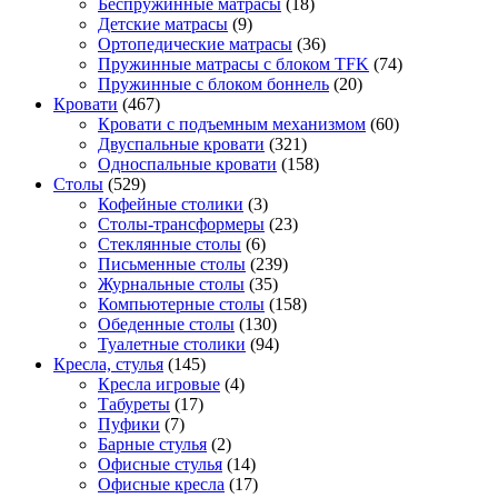
Беспружинные матрасы
(18)
Детские матрасы
(9)
Ортопедические матрасы
(36)
Пружинные матрасы с блоком TFK
(74)
Пружинные с блоком боннель
(20)
Кровати
(467)
Кровати с подъемным механизмом
(60)
Двуспальные кровати
(321)
Односпальные кровати
(158)
Столы
(529)
Кофейные столики
(3)
Столы-трансформеры
(23)
Стеклянные столы
(6)
Письменные столы
(239)
Журнальные столы
(35)
Компьютерные столы
(158)
Обеденные столы
(130)
Туалетные столики
(94)
Кресла, стулья
(145)
Кресла игровые
(4)
Табуреты
(17)
Пуфики
(7)
Барные стулья
(2)
Офисные стулья
(14)
Офисные кресла
(17)