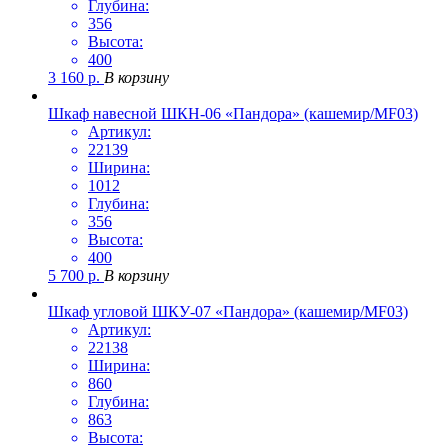
Глубина:
356
Высота:
400
3 160
р.
В корзину
Шкаф навесной ШКН-06 «Пандора» (кашемир/MF03)
Артикул:
22139
Ширина:
1012
Глубина:
356
Высота:
400
5 700
р.
В корзину
Шкаф угловой ШКУ-07 «Пандора» (кашемир/MF03)
Артикул:
22138
Ширина:
860
Глубина:
863
Высота: