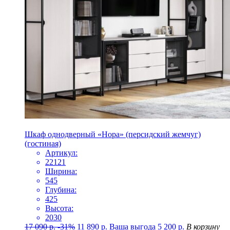
Шкаф однодверный «Нора» (персидский жемчуг)
(гостиная)
Артикул:
22121
Ширина:
545
Глубина:
425
Высота:
2030
17 090
р.
-31%
11 890
р.
Ваша выгода
5 200
р.
В корзину