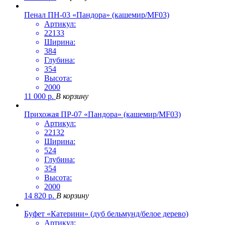
Пенал ПН-03 «Пандора» (кашемир/MF03)
Артикул:
22133
Ширина:
384
Глубина:
354
Высота:
2000
11 000
р.
В корзину
Прихожая ПР-07 «Пандора» (кашемир/MF03)
Артикул:
22132
Ширина:
524
Глубина:
354
Высота:
2000
14 820
р.
В корзину
Буфет «Катерини» (дуб бельмунд/белое дерево)
Артикул: