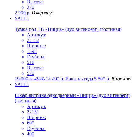
Высота:
220
2 990
р.
В корзину
SALE!
Тумба под ТВ «Ницца» (дуб витенберг) (гостиная)
Артикул:
22152
Ширина:
1598
Глубина:
516
Высота:
520
19 990
р.
-28%
14 490
р.
Ваша выгода
5 500
р.
В корзину
SALE!
Шкаф-витрина однодверный «Ницца» (дуб витенберг)
(гостиная)
Артикул:
22151
Ширина:
600
Глубина:
400