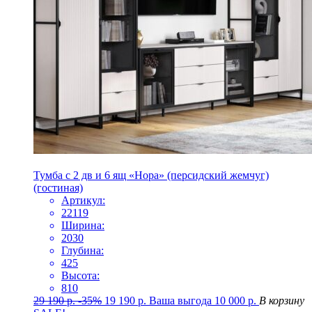
Тумба с 2 дв и 6 ящ «Нора» (персидский жемчуг)
(гостиная)
Артикул:
22119
Ширина:
2030
Глубина:
425
Высота:
810
29 190
р.
-35%
19 190
р.
Ваша выгода
10 000
р.
В корзину