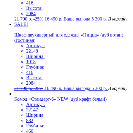
416
Высота:
2084
21 790
р.
-25%
16 490
р.
Ваша выгода
5 300
р.
В корзину
SALE!
Шкаф двухдверный для одежды «Ницца» (дуб вотан)
(гостиная)
Артикул:
22148
Ширина:
1018
Глубина:
416
Высота:
2084
21 790
р.
-25%
16 490
р.
Ваша выгода
5 300
р.
В корзину
Комод «Стандарт-6» NEW (дуб крафт белый)
Артикул:
22147
Ширина:
882
Глубина:
460