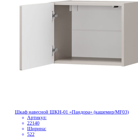
Шкаф навесной ШКН-01 «Пандора» (кашемир/MF03)
Артикул:
22140
Ширина:
522