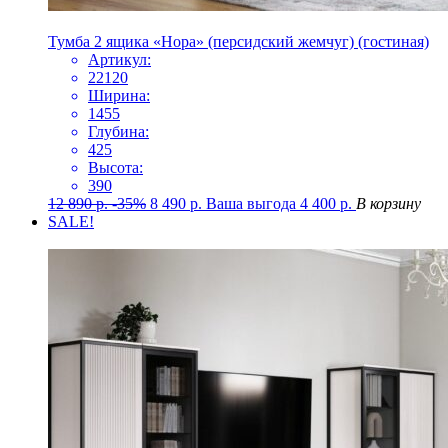
Тумба 2 ящика «Нора» (персидский жемчуг) (гостиная)
Артикул:
22120
Ширина:
1455
Глубина:
425
Высота:
390
12 890
р.
-35%
8 490
р.
Ваша выгода
4 400
р.
В корзину
SALE!