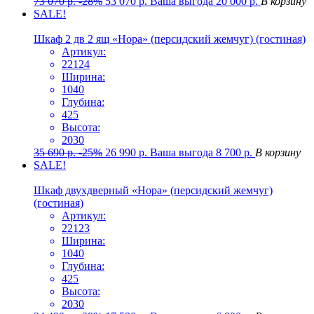
73 070
р.
-28%
53 070
р.
Ваша выгода
20 000
р.
В корзину
SALE!
Шкаф 2 дв 2 ящ «Нора» (персидский жемчуг) (гостиная)
Артикул:
22124
Ширина:
1040
Глубина:
425
Высота:
2030
35 690
р.
-25%
26 990
р.
Ваша выгода
8 700
р.
В корзину
SALE!
Шкаф двухдверный «Нора» (персидский жемчуг)
(гостиная)
Артикул:
22123
Ширина:
1040
Глубина:
425
Высота:
2030