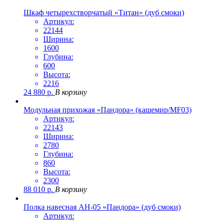
Шкаф четырехстворчатый «Титан» (дуб смоки)
Артикул:
22144
Ширина:
1600
Глубина:
600
Высота:
2216
24 880
р.
В корзину
Модульная прихожая «Пандора» (кашемир/MF03)
Артикул:
22143
Ширина:
2780
Глубина:
860
Высота:
2300
88 010
р.
В корзину
Полка навесная АН-05 «Пандора» (дуб смоки)
Артикул: