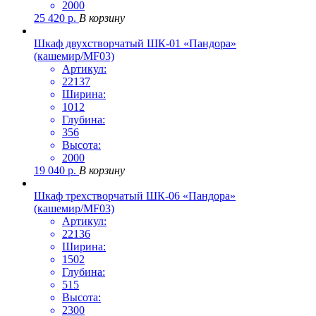
2000
25 420
р.
В корзину
Шкаф двухстворчатый ШК-01 «Пандора»
(кашемир/MF03)
Артикул:
22137
Ширина:
1012
Глубина:
356
Высота:
2000
19 040
р.
В корзину
Шкаф трехстворчатый ШК-06 «Пандора»
(кашемир/MF03)
Артикул:
22136
Ширина:
1502
Глубина:
515
Высота:
2300