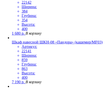
22142
Ширина:
384
Глубина:
354
Высота:
400
1 680
р.
В корзину
Шкаф навесной ШКН-08 «Пандора» (кашемир/MF03)
Артикул:
22141
Ширина:
859
Глубина:
863
Высота:
400
7 190
р.
В корзину