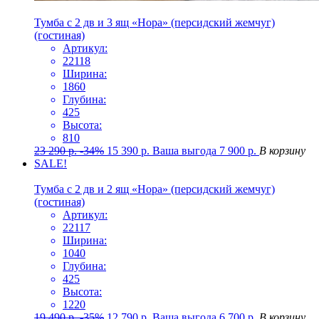
Тумба с 2 дв и 3 ящ «Нора» (персидский жемчуг)
(гостиная)
Артикул:
22118
Ширина:
1860
Глубина:
425
Высота:
810
23 290
р.
-34%
15 390
р.
Ваша выгода
7 900
р.
В корзину
SALE!
Тумба с 2 дв и 2 ящ «Нора» (персидский жемчуг)
(гостиная)
Артикул:
22117
Ширина:
1040
Глубина:
425
Высота:
1220
19 490
р.
-35%
12 790
р.
Ваша выгода
6 700
р.
В корзину