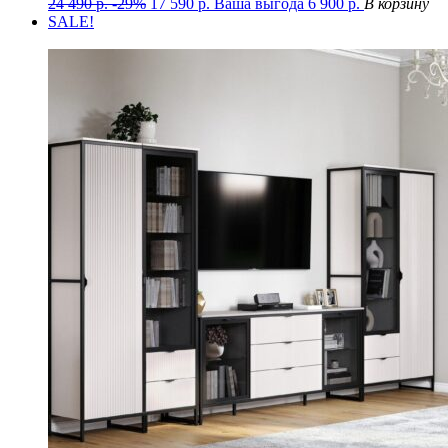
24 490
р.
-29%
17 590
р.
Ваша выгода
6 900
р.
В корзину
SALE!