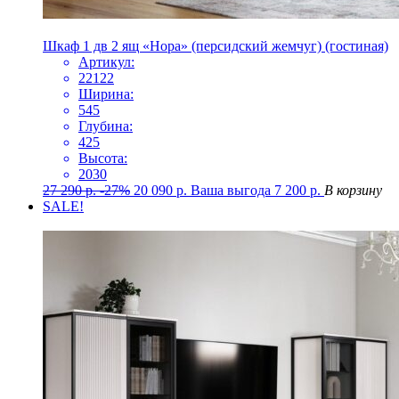
Шкаф 1 дв 2 ящ «Нора» (персидский жемчуг) (гостиная)
Артикул:
22122
Ширина:
545
Глубина:
425
Высота:
2030
27 290
р.
-27%
20 090
р.
Ваша выгода
7 200
р.
В корзину
SALE!