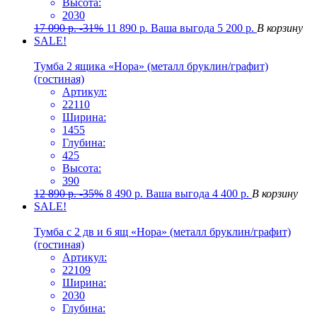
Высота:
2030
17 090
р.
-31%
11 890
р.
Ваша выгода
5 200
р.
В корзину
SALE!
Тумба 2 ящика «Нора» (металл бруклин/графит)
(гостиная)
Артикул:
22110
Ширина:
1455
Глубина:
425
Высота:
390
12 890
р.
-35%
8 490
р.
Ваша выгода
4 400
р.
В корзину
SALE!
Тумба с 2 дв и 6 ящ «Нора» (металл бруклин/графит)
(гостиная)
Артикул:
22109
Ширина:
2030
Глубина: