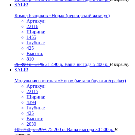
SALE!
Комод 6 ящиков «Нора» (персидский жемчуг)
Артикул:
22116
Ширина:
1455
Глубина:
425
Высота:
810
26 890
р.
-21%
21 490
р.
Ваша выгода
5 400
р.
В корзину
SALE!
Модульная гостиная «Нора» (металл бруклин/графит)
Артикул:
22115
Ширина:
4394
Глубина:
425
Высота:
2030
105 760
р.
-29%
75 260
р.
Ваша выгода
30 500
р.
В
корзину