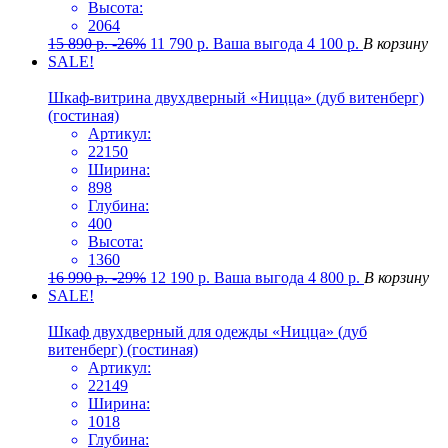
Высота:
2064
15 890
р.
-26%
11 790
р.
Ваша выгода
4 100
р.
В корзину
SALE!
Шкаф-витрина двухдверный «Ницца» (дуб витенберг)
(гостиная)
Артикул:
22150
Ширина:
898
Глубина:
400
Высота:
1360
16 990
р.
-29%
12 190
р.
Ваша выгода
4 800
р.
В корзину
SALE!
Шкаф двухдверный для одежды «Ницца» (дуб
витенберг) (гостиная)
Артикул:
22149
Ширина:
1018
Глубина: